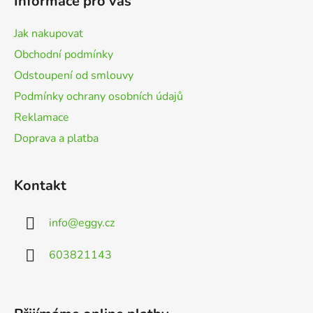
Informace pro vás
a
t
Jak nakupovat
í
Obchodní podmínky
Odstoupení od smlouvy
Podmínky ochrany osobních údajů
Reklamace
Doprava a platba
Kontakt
info
@
eggy.cz
603821143