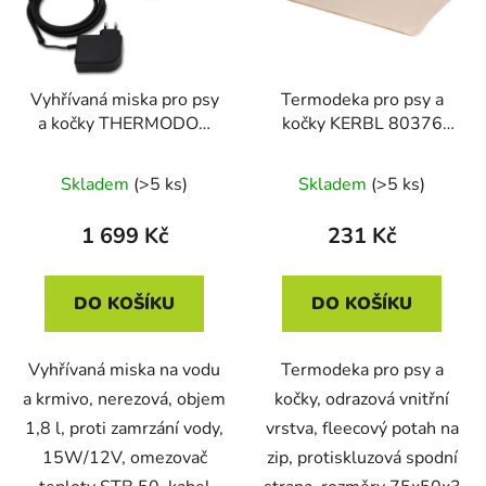
Vyhřívaná miska pro psy
Termodeka pro psy a
a kočky THERMODOG
kočky KERBL 80376
3113202 1,8l
THEO, 75x50 cm
Skladem
(>5 ks)
Skladem
(>5 ks)
1 699 Kč
231 Kč
DO KOŠÍKU
DO KOŠÍKU
Vyhřívaná miska na vodu
Termodeka pro psy a
a krmivo, nerezová, objem
kočky, odrazová vnitřní
1,8 l, proti zamrzání vody,
vrstva, fleecový potah na
15W/12V, omezovač
zip, protiskluzová spodní