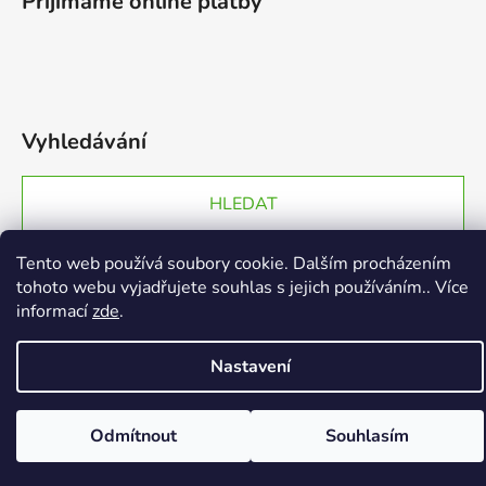
Přijímáme online platby
Vyhledávání
HLEDAT
Tento web používá soubory cookie. Dalším procházením
tohoto webu vyjadřujete souhlas s jejich používáním.. Více
Vytvořil Shoptet
informací
zde
.
Copyright 2026
EGGY.cz
. Všechna práva vyhrazena.
Nastavení
Odmítnout
Souhlasím