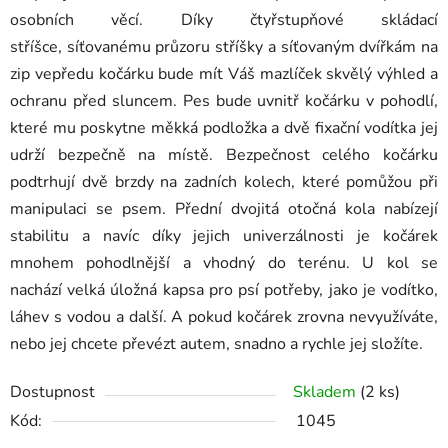
osobních věcí. Díky čtyřstupňové skládací
stříšce, síťovanému průzoru stříšky a síťovaným dvířkám na
zip vepředu kočárku bude mít Váš mazlíček skvělý výhled a
ochranu před sluncem. Pes bude uvnitř kočárku v pohodlí,
které mu poskytne měkká podložka a dvě fixační vodítka jej
udrží bezpečně na místě. Bezpečnost celého kočárku
podtrhují dvě brzdy na zadních kolech, které pomůžou při
manipulaci se psem. Přední dvojitá otočná kola nabízejí
stabilitu a navíc díky jejich univerzálnosti je kočárek
mnohem pohodlnější a vhodný do terénu. U kol se
nachází velká úložná kapsa pro psí potřeby, jako je vodítko,
láhev s vodou a další. A pokud kočárek zrovna nevyužíváte,
nebo jej chcete převézt autem, snadno a rychle jej složíte.
Dostupnost
Skladem
(2 ks)
Kód:
1045