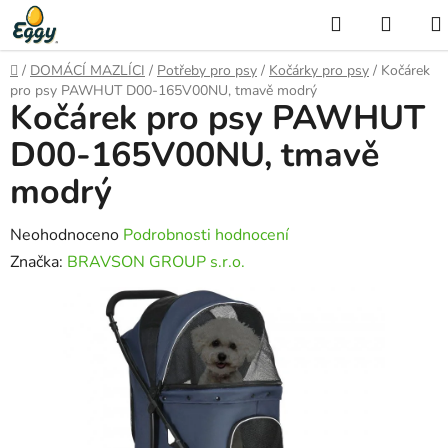
Přejít
Hledat
NÁKU
na
KOŠÍK
obsah
Domů
/
DOMÁCÍ MAZLÍCI
/
Potřeby pro psy
/
Kočárky pro psy
/
Kočárek
pro psy PAWHUT D00-165V00NU, tmavě modrý
Kočárek pro psy PAWHUT
D00-165V00NU, tmavě
modrý
Průměrné
Neohodnoceno
Podrobnosti hodnocení
hodnocení
Značka:
BRAVSON GROUP s.r.o.
produktu
je
0,0
z
5
hvězdiček.