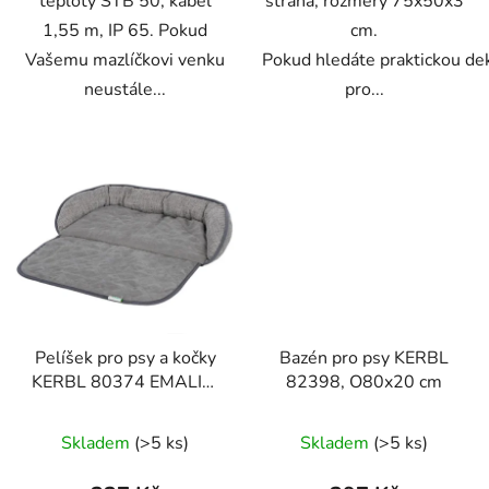
teploty STB 50, kabel
strana, rozměry 75x50x3
1,55 m, IP 65. Pokud
cm.
Vašemu mazlíčkovi venku
Pokud hledáte praktickou de
neustále...
pro...
Pelíšek pro psy a kočky
Bazén pro psy KERBL
KERBL 80374 EMALIA,
82398, O80x20 cm
60x40x12 cm
Skladem
(>5 ks)
Skladem
(>5 ks)