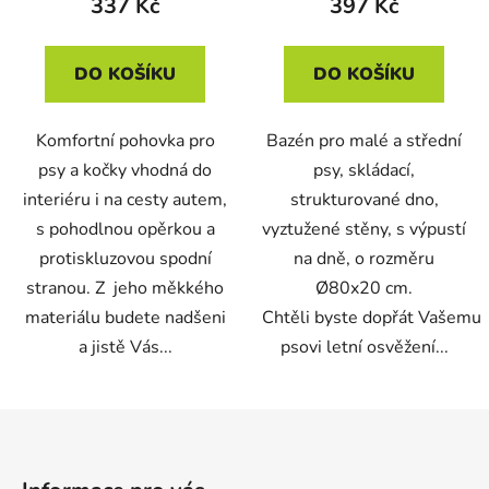
337 Kč
397 Kč
DO KOŠÍKU
DO KOŠÍKU
Komfortní pohovka pro
Bazén pro malé a střední
psy a kočky vhodná do
psy, skládací,
interiéru i na cesty autem,
strukturované dno,
s pohodlnou opěrkou a
vyztužené stěny, s výpustí
protiskluzovou spodní
na dně, o rozměru
stranou. Z jeho měkkého
Ø80x20 cm.
materiálu budete nadšeni
Chtěli byste dopřát Vašemu
a jistě Vás...
psovi letní osvěžení...
Z
á
p