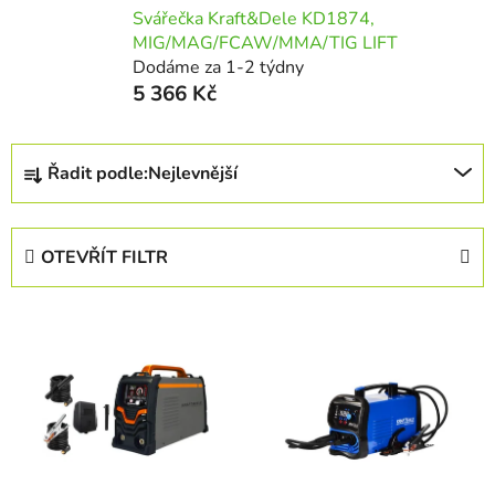
Svářečka Kraft&Dele KD1874,
MIG/MAG/FCAW/MMA/TIG LIFT
Dodáme za 1-2 týdny
5 366 Kč
Ř
Řadit podle:
Nejlevnější
a
z
e
OTEVŘÍT FILTR
n
í
V
p
ý
r
p
o
i
d
s
u
p
k