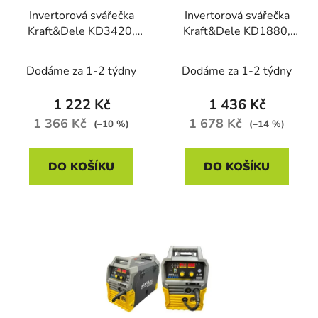
r
t
Invertorová svářečka
Invertorová svářečka
o
ů
Kraft&Dele KD3420,
Kraft&Dele KD1880,
d
LIFT TIG/MMA/PULSE
MMA/TIG LIFT
u
MMA, 340 A
Dodáme za 1-2 týdny
Dodáme za 1-2 týdny
k
t
1 222 Kč
1 436 Kč
ů
1 366 Kč
1 678 Kč
(–10 %)
(–14 %)
DO KOŠÍKU
DO KOŠÍKU