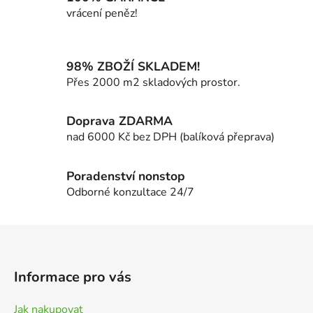
d
vrácení peněz!
a
c
í
98% ZBOŽÍ SKLADEM!
p
Přes 2000 m2 skladových prostor.
r
v
k
Doprava ZDARMA
y
nad 6000 Kč bez DPH (balíková přeprava)
v
ý
p
Poradenství nonstop
i
Odborné konzultace 24/7
s
u
Z
á
p
Informace pro vás
a
t
Jak nakupovat