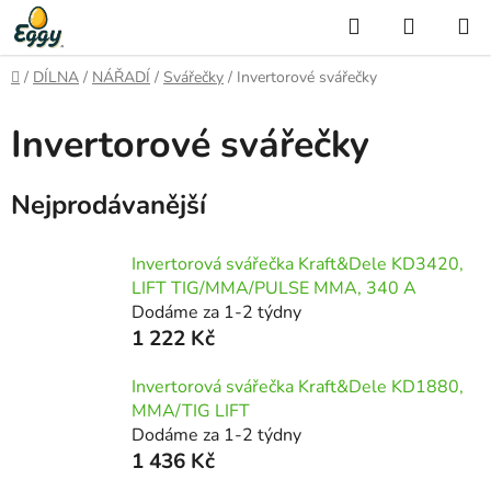
Přejít
Hledat
NÁKUP
na
KOŠÍK
obsah
Domů
/
DÍLNA
/
NÁŘADÍ
/
Svářečky
/
Invertorové svářečky
Invertorové svářečky
Nejprodávanější
Invertorová svářečka Kraft&Dele KD3420,
LIFT TIG/MMA/PULSE MMA, 340 A
Dodáme za 1-2 týdny
1 222 Kč
Invertorová svářečka Kraft&Dele KD1880,
MMA/TIG LIFT
Dodáme za 1-2 týdny
1 436 Kč