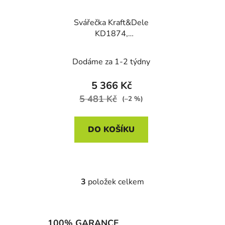
Svářečka Kraft&Dele
KD1874,
MIG/MAG/FCAW/MMA/TIG
LIFT
Dodáme za 1-2 týdny
5 366 Kč
5 481 Kč
(–2 %)
DO KOŠÍKU
3
položek celkem
O
v
l
á
100% GARANCE