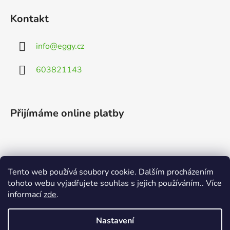
Kontakt
info
@
eggy.cz
603821143
Přijímáme online platby
Tento web používá soubory cookie. Dalším procházením
Vyhledávání
tohoto webu vyjadřujete souhlas s jejich používáním.. Více
informací
zde
.
HLEDAT
Nastavení