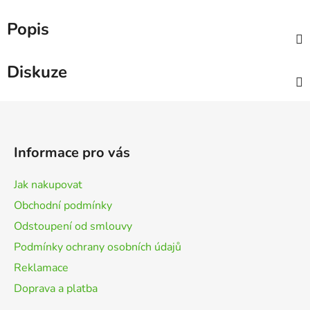
Popis
Diskuze
Z
á
p
Informace pro vás
a
t
Jak nakupovat
í
Obchodní podmínky
Odstoupení od smlouvy
Podmínky ochrany osobních údajů
Reklamace
Doprava a platba