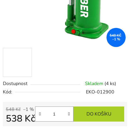
548 KČ
–1 %
Dostupnost
Skladem
(4 ks)
Kód:
EKO-012900
548 Kč
–1 %
DO KOŠÍKU
538 Kč
Měrná cena: