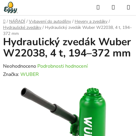
Přejít
Hledat
NÁKUP
na
KOŠÍK
obsah
Domů
/
NÁŘADÍ
/
Vybavení do autodílny
/
Hevery a zvedáky
/
Hydraulické zvedáky
/
Hydraulický zvedák Wuber W22038, 4 t, 194–
372 mm
Hydraulický zvedák Wuber
W22038, 4 t, 194–372 mm
Průměrné
Neohodnoceno
Podrobnosti hodnocení
hodnocení
Značka:
WUBER
produktu
je
0,0
z
5
hvězdiček.