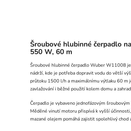
Šroubové hlubinné čerpadlo n
550 W, 60 m
Šroubové hlubinné čerpadlo Wuber W11008 je ur
nádrží, kde je potřeba dopravit vodu do větší v
průtoku 1500 l/h a maximálnímu výtlaku 60 m j
zavlažování i běžné použití kolem domu a zahrad
Čerpadlo je vybaveno jednofázovým šroubovým
Měděné vinutí motoru přispívá k vyšší účinnosti, 
mazané olejem pomáhá zajistit spolehlivý chod 