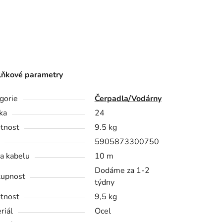
ňkové parametry
gorie
Čerpadla/Vodárny
ka
24
tnost
9.5 kg
5905873300750
a kabelu
10 m
Dodáme za 1-2
upnost
týdny
tnost
9,5 kg
riál
Ocel