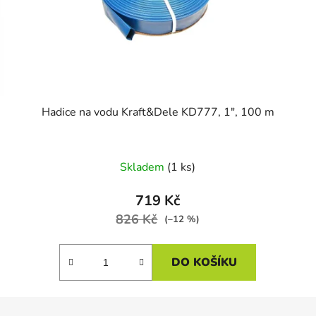
Hadice na vodu Kraft&Dele KD777, 1", 100 m
Skladem
(1 ks)
719 Kč
826 Kč
(–12 %)
DO KOŠÍKU