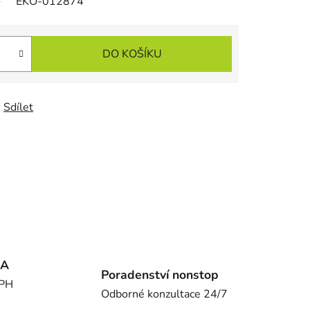
EKO-012874
DO KOŠÍKU
Sdílet
MA
Poradenství nonstop
DPH
Odborné konzultace 24/7