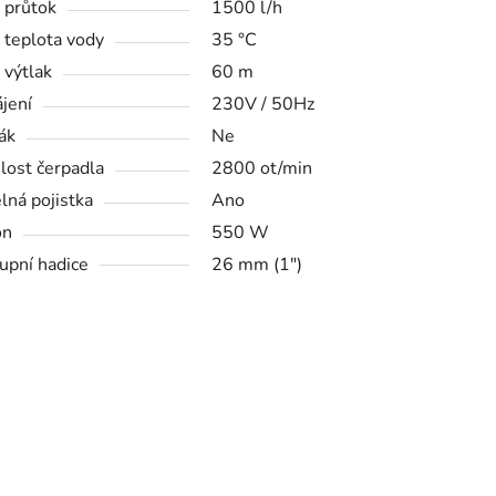
 průtok
1500 l/h
 teplota vody
35 °C
 výtlak
60 m
jení
230V / 50Hz
ák
Ne
lost čerpadla
2800 ot/min
lná pojistka
Ano
on
550 W
upní hadice
26 mm (1")