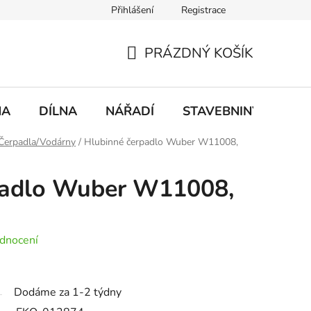
Přihlášení
Registrace
mace
Doprava a platba
PRÁZDNÝ KOŠÍK
NÁKUPNÍ
KOŠÍK
NA
DÍLNA
NÁŘADÍ
STAVEBNINY
DO
Čerpadla/Vodárny
/
Hlubinné čerpadlo Wuber W11008,
padlo Wuber W11008,
dnocení
Dodáme za 1-2 týdny