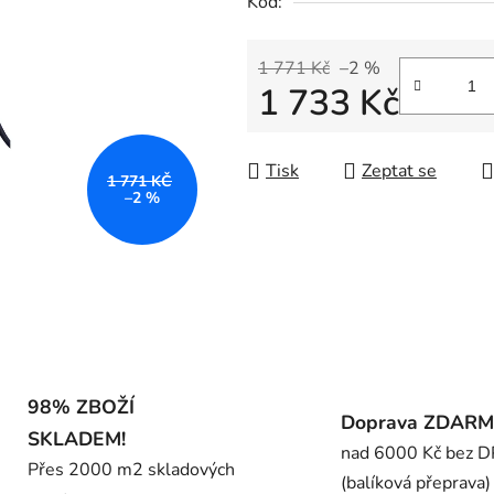
Kód:
0,0
z
5
1 771 Kč
–2 %
1 733 Kč
hvězdiček.
Měrná cena:
Tisk
Zeptat se
1 771 KČ
–2 %
98% ZBOŽÍ
Doprava ZDAR
SKLADEM!
nad 6000 Kč bez 
Přes 2000 m2 skladových
(balíková přeprava)