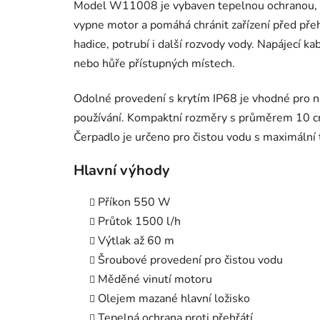
Model W11008 je vybaven tepelnou ochranou, k
vypne motor a pomáhá chránit zařízení před pře
hadice, potrubí i další rozvody vody. Napájecí ka
nebo hůře přístupných místech.
Odolné provedení s krytím IP68 je vhodné pro 
používání. Kompaktní rozměry s průměrem 10 cm 
Čerpadlo je určeno pro čistou vodu s maximální 
Hlavní výhody
Příkon 550 W
Průtok 1500 l/h
Výtlak až 60 m
Šroubové provedení pro čistou vodu
Měděné vinutí motoru
Olejem mazané hlavní ložisko
Tepelná ochrana proti přehřátí