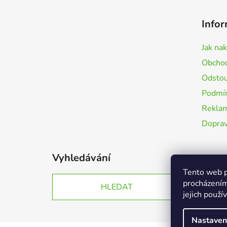
Z
á
Infor
p
a
Jak na
t
Obchod
í
Odstou
Podmín
Rekla
Doprav
Vyhledávání
Tento web p
procházením
HLEDAT
jejich použí
Nastaven