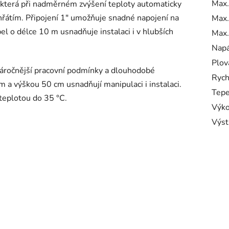
Max.
terá při nadměrném zvýšení teploty automaticky
hřátím. Připojení 1" umožňuje snadné napojení na
Max.
bel o délce 10 m usnadňuje instalaci i v hlubších
Max.
Napá
Plov
náročnější pracovní podmínky a dlouhodobé
Rych
a výškou 50 cm usnadňují manipulaci i instalaci.
Tepe
teplotou do 35 °C.
Výk
Výst