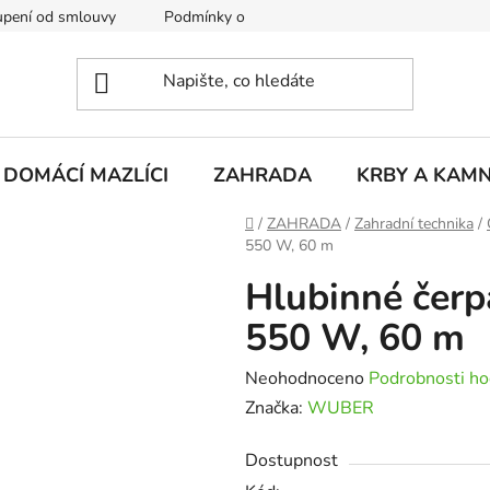
pení od smlouvy
Podmínky ochrany osobních údajů
Rekla
DOMÁCÍ MAZLÍCI
ZAHRADA
KRBY A KAM
Domů
/
ZAHRADA
/
Zahradní technika
/
550 W, 60 m
Hlubinné čer
550 W, 60 m
Průměrné
Neohodnoceno
Podrobnosti ho
hodnocení
Značka:
WUBER
produktu
Dostupnost
je