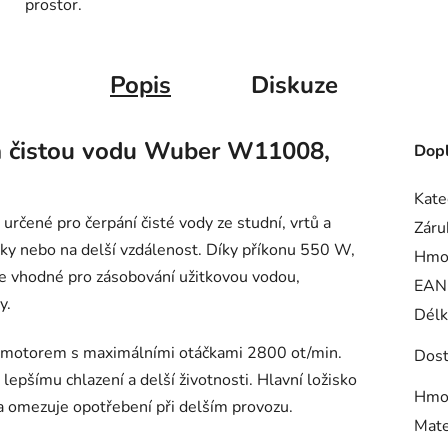
prostor.
Popis
Diskuze
a čistou vodu Wuber W11008,
Dopl
Kate
čené pro čerpání čisté vody ze studní, vrtů a
Záru
ýšky nebo na delší vzdálenost. Díky příkonu 550 W,
Hmo
e vhodné pro zásobování užitkovou vodou,
EAN
y.
Délk
 motorem s maximálními otáčkami 2800 ot/min.
Dost
lepšímu chlazení a delší životnosti. Hlavní ložisko
Hmo
a omezuje opotřebení při delším provozu.
Mate