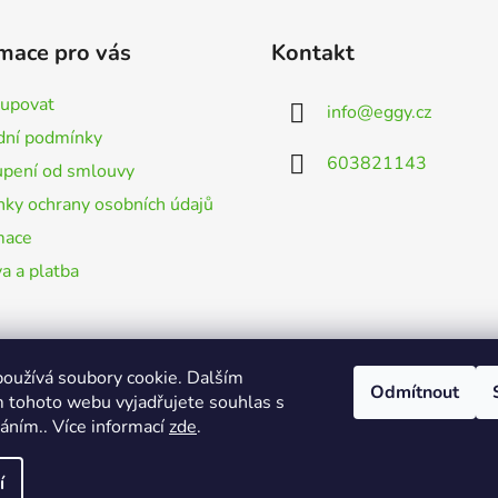
mace pro vás
Kontakt
kupovat
info
@
eggy.cz
ní podmínky
603821143
pení od smlouvy
ky ochrany osobních údajů
mace
a a platba
oužívá soubory cookie. Dalším
Odmítnout
 tohoto webu vyjadřujete souhlas s
váním.. Více informací
zde
.
í