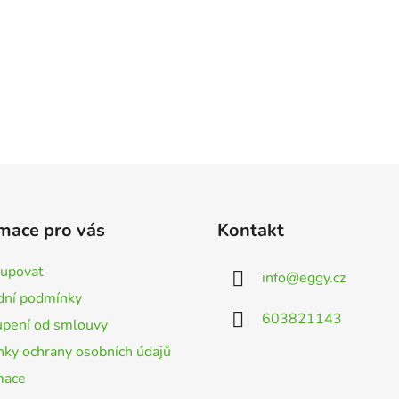
mace pro vás
Kontakt
kupovat
info
@
eggy.cz
ní podmínky
603821143
pení od smlouvy
ky ochrany osobních údajů
mace