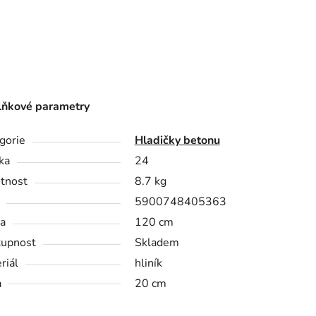
ňkové parametry
gorie
Hladičky betonu
ka
24
tnost
8.7 kg
5900748405363
a
120 cm
upnost
Skladem
riál
hliník
a
20 cm