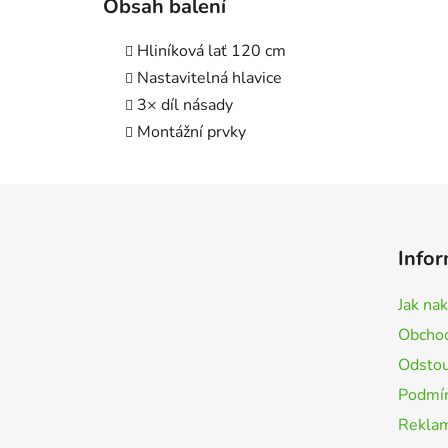
Obsah balení
Hliníková lať 120 cm
Nastavitelná hlavice
3× díl násady
Montážní prvky
Z
á
Infor
p
a
Jak na
t
Obchod
í
Odstou
Podmín
Rekla