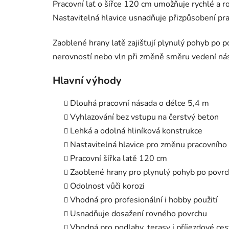
Pracovní lať o šířce 120 cm umožňuje rychlé a 
Nastavitelná hlavice usnadňuje přizpůsobení p
Zaoblené hrany latě zajišťují plynulý pohyb po 
nerovností nebo vln při změně směru vedení nás
Hlavní výhody
Dlouhá pracovní násada o délce 5,4 m
Vyhlazování bez vstupu na čerstvý beton
Lehká a odolná hliníková konstrukce
Nastavitelná hlavice pro změnu pracovního
Pracovní šířka latě 120 cm
Zaoblené hrany pro plynulý pohyb po povr
Odolnost vůči korozi
Vhodná pro profesionální i hobby použití
Usnadňuje dosažení rovného povrchu
Vhodná pro podlahy, terasy i příjezdové ces