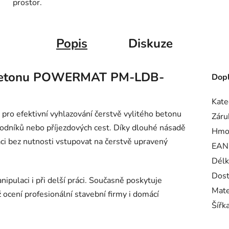
prostor.
Popis
Diskuze
ní betonu POWERMAT PM-LDB-
Dopl
Kate
 efektivní vyhlazování čerstvě vylitého betonu
Záru
chodníků nebo příjezdových cest. Díky dlouhé násadě
Hmo
ci bez nutnosti vstupovat na čerstvě upravený
EAN
Délk
Dost
ipulaci i při delší práci. Současně poskytuje
Mate
 ocení profesionální stavební firmy i domácí
Šířk