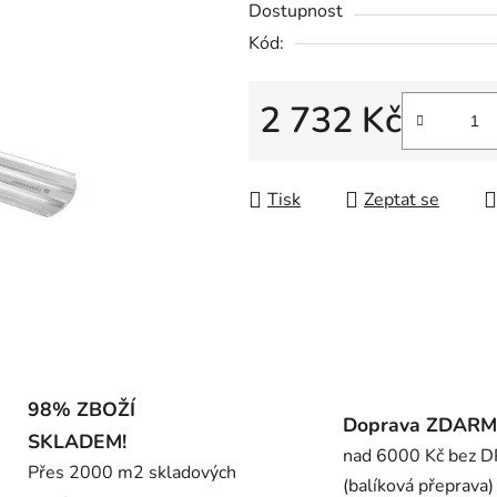
Dostupnost
je
Kód:
0,0
z
5
2 732 Kč
hvězdiček.
Měrná cena:
Tisk
Zeptat se
98% ZBOŽÍ
Doprava ZDAR
SKLADEM!
nad 6000 Kč bez 
Přes 2000 m2 skladových
(balíková přeprava)