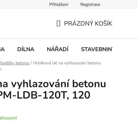
Přihlášení
Registrace
mace
Doprava a platba
PRÁZDNÝ KOŠÍK
NÁKUPNÍ
KOŠÍK
NA
DÍLNA
NÁŘADÍ
STAVEBNINY
DO
Hladičky betonu
/
Hliníková lať na vyhlazování betonu
m
 na vyhlazování betonu
M-LDB-120T, 120
dnocení