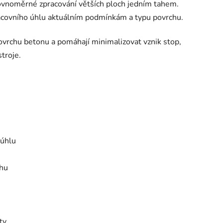
rovnoměrné zpracování větších ploch jedním tahem.
racovního úhlu aktuálním podmínkám a typu povrchu.
povrchu betonu a pomáhají minimalizovat vznik stop,
troje.
 úhlu
chu
ty