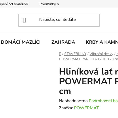
pení od smlouvy
Podmínky ochrany osobních údajů
Rekla
DOMÁCÍ MAZLÍCI
ZAHRADA
KRBY A KAM
Domů
/
STAVEBNINY
/
Vibrační desky
/
POWERMAT PM-LDB-120T, 120 c
Hliníková lať
POWERMAT P
cm
Průměrné
Neohodnoceno
Podrobnosti ho
hodnocení
Značka:
POWERMAT
produktu