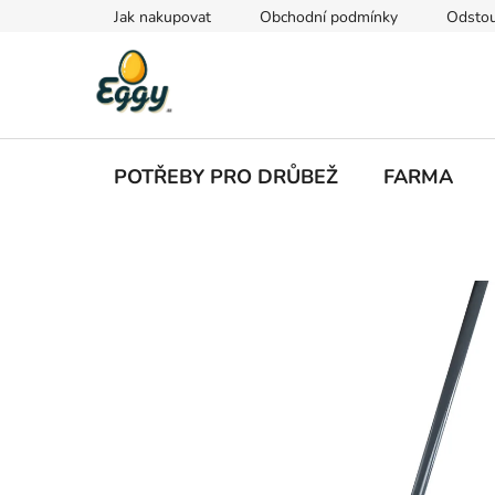
Přejít
Jak nakupovat
Obchodní podmínky
Odstou
na
obsah
POTŘEBY PRO DRŮBEŽ
FARMA