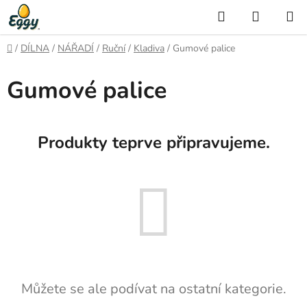
Přejít
Hledat
NÁKUP
na
KOŠÍK
obsah
Domů
/
DÍLNA
/
NÁŘADÍ
/
Ruční
/
Kladiva
/
Gumové palice
Gumové palice
Produkty teprve připravujeme.
Můžete se ale podívat na ostatní kategorie.