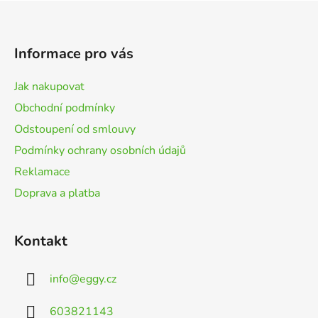
Z
á
p
Informace pro vás
a
t
Jak nakupovat
í
Obchodní podmínky
Odstoupení od smlouvy
Podmínky ochrany osobních údajů
Reklamace
Doprava a platba
Kontakt
info
@
eggy.cz
603821143