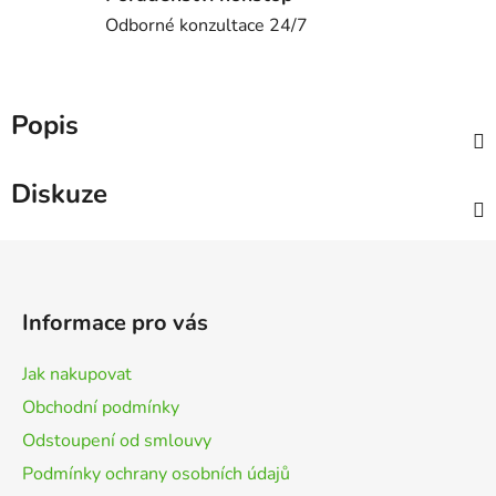
Odborné konzultace 24/7
Popis
Diskuze
Z
á
p
Informace pro vás
a
t
Jak nakupovat
í
Obchodní podmínky
Odstoupení od smlouvy
Podmínky ochrany osobních údajů