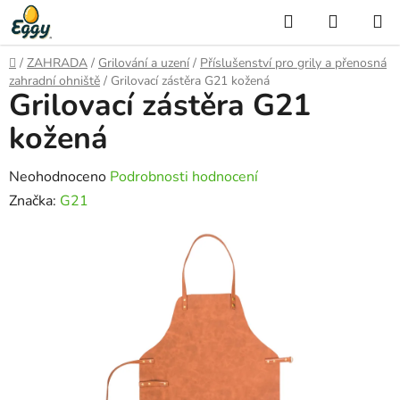
Přejít
Hledat
NÁKUP
na
KOŠÍK
obsah
Domů
/
ZAHRADA
/
Grilování a uzení
/
Příslušenství pro grily a přenosná
zahradní ohniště
/
Grilovací zástěra G21 kožená
Grilovací zástěra G21
kožená
Průměrné
Neohodnoceno
Podrobnosti hodnocení
hodnocení
Značka:
G21
produktu
je
0,0
z
5
hvězdiček.