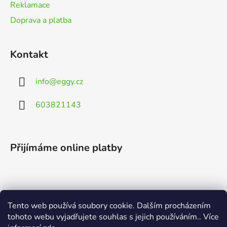
Reklamace
Doprava a platba
Kontakt
info
@
eggy.cz
603821143
Přijímáme online platby
Tento web používá soubory cookie. Dalším procházením
Vyhledávání
tohoto webu vyjadřujete souhlas s jejich používáním.. Více