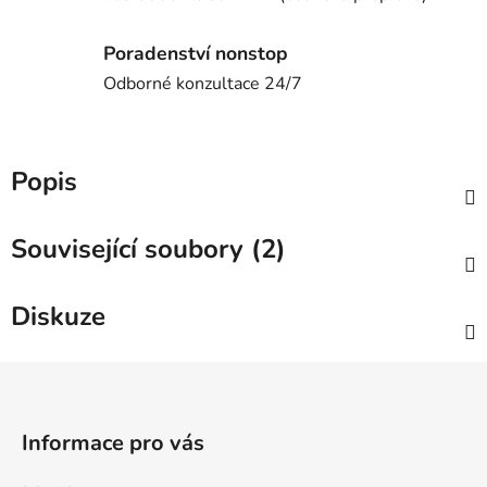
Poradenství nonstop
Odborné konzultace 24/7
Popis
Související soubory (2)
Diskuze
Z
á
p
Informace pro vás
a