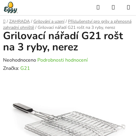
Přejít
Hledat
NÁKUP
na
KOŠÍK
obsah
Domů
/
ZAHRADA
/
Grilování a uzení
/
Příslušenství pro grily a přenosná
zahradní ohniště
/
Grilovací nářadí G21 rošt na 3 ryby, nerez
Grilovací nářadí G21 rošt
na 3 ryby, nerez
Průměrné
Neohodnoceno
Podrobnosti hodnocení
hodnocení
Značka:
G21
produktu
je
0,0
z
5
hvězdiček.