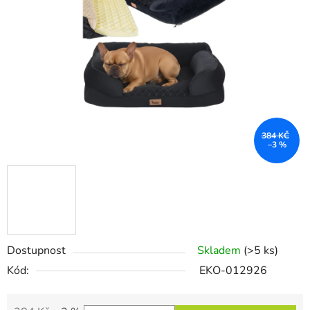
5
hvězdiček.
384 KČ
–3 %
Dostupnost
Skladem
(>5 ks)
Kód:
EKO-012926