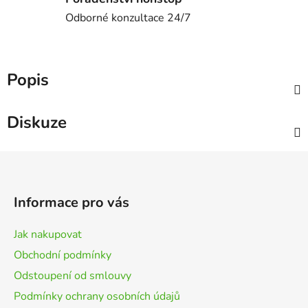
Odborné konzultace 24/7
Popis
Diskuze
Z
á
p
Informace pro vás
a
t
Jak nakupovat
í
Obchodní podmínky
Odstoupení od smlouvy
Podmínky ochrany osobních údajů