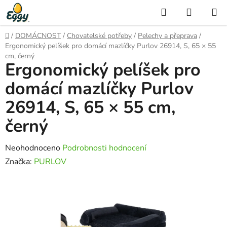
Přejít
Hledat
NÁKUP
na
KOŠÍK
obsah
Domů
/
DOMÁCNOST
/
Chovatelské potřeby
/
Pelechy a přeprava
/
Ergonomický pelíšek pro domácí mazlíčky Purlov 26914, S, 65 × 55
cm, černý
Ergonomický pelíšek pro
domácí mazlíčky Purlov
26914, S, 65 × 55 cm,
černý
Průměrné
Neohodnoceno
Podrobnosti hodnocení
hodnocení
Značka:
PURLOV
produktu
je
0,0
z