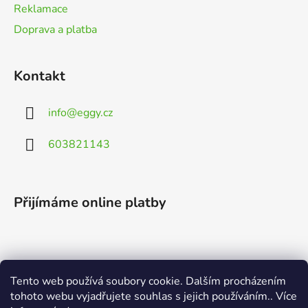
Reklamace
Doprava a platba
Kontakt
info
@
eggy.cz
603821143
Přijímáme online platby
Tento web používá soubory cookie. Dalším procházením
Vyhledávání
tohoto webu vyjadřujete souhlas s jejich používáním.. Více