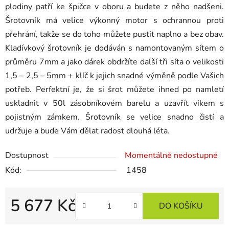
plodiny patří ke špičce v oboru a budete z něho nadšeni.
Šrotovník má velice výkonný motor s ochrannou proti
přehrání, takže se do toho můžete pustit naplno a bez obav.
Kladívkový šrotovník je dodáván s namontovaným sítem o
průměru 7mm a jako dárek obdržíte další tři síta o velikosti
1,5 – 2,5 – 5mm + klíč k jejich snadné výměně podle Vašich
potřeb. Perfektní je, že si šrot můžete ihned po namletí
uskladnit v 50l zásobníkovém barelu a uzavřít víkem s
pojistným zámkem. Šrotovník se velice snadno čistí a
udržuje a bude Vám dělat radost dlouhá léta.
Dostupnost
Momentálně nedostupné
Kód:
1458
5 677 Kč
DO KOŠÍKU
Měrná cena: