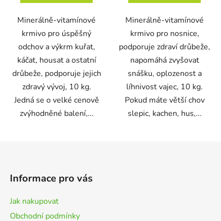
Minerálně-vitamínové
Minerálně-vitamínové
krmivo pro úspěšný
krmivo pro nosnice,
odchov a výkrm kuřat,
podporuje zdraví drůbeže,
káčat, housat a ostatní
napomáhá zvyšovat
drůbeže, podporuje jejich
snášku, oplozenost a
zdravý vývoj, 10 kg.
líhnivost vajec, 10 kg.
Jedná se o velké cenově
Pokud máte větší chov
zvýhodněné balení,...
slepic, kachen, hus,...
Z
á
p
Informace pro vás
a
t
Jak nakupovat
í
Obchodní podmínky