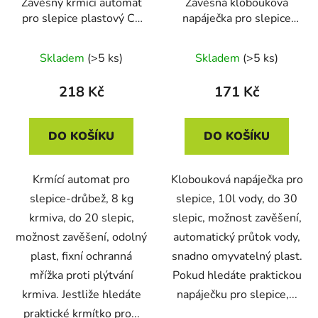
Závěsný krmící automat
Závěsná klobouková
pro slepice plastový CF
napáječka pro slepice
012.40 VENERE - 8kg
plastová CF 002.12
MARTE - 10l
Skladem
(>5 ks)
Skladem
(>5 ks)
218 Kč
171 Kč
DO KOŠÍKU
DO KOŠÍKU
Krmící automat pro
Klobouková napáječka pro
slepice-drůbež, 8 kg
slepice, 10l vody, do 30
krmiva, do 20 slepic,
slepic, možnost zavěšení,
možnost zavěšení, odolný
automatický průtok vody,
plast, fixní ochranná
snadno omyvatelný plast.
mřížka proti plýtvání
Pokud hledáte praktickou
krmiva. Jestliže hledáte
napáječku pro slepice,...
praktické krmítko pro...