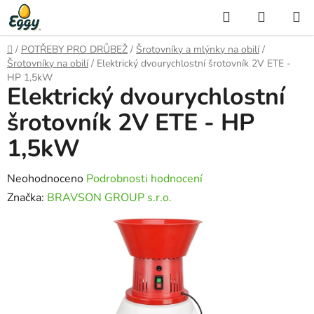
Přejít
Hledat
NÁKUP
na
KOŠÍK
obsah
Domů
/
POTŘEBY PRO DRŮBEŽ
/
Šrotovníky a mlýnky na obilí
/
Šrotovníky na obilí
/
Elektrický dvourychlostní šrotovník 2V ETE -
HP 1,5kW
Elektrický dvourychlostní
šrotovník 2V ETE - HP
1,5kW
Průměrné
Neohodnoceno
Podrobnosti hodnocení
hodnocení
Značka:
BRAVSON GROUP s.r.o.
produktu
je
0,0
z
5
hvězdiček.