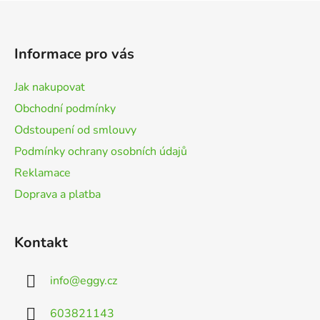
Z
á
p
Informace pro vás
a
t
Jak nakupovat
í
Obchodní podmínky
Odstoupení od smlouvy
Podmínky ochrany osobních údajů
Reklamace
Doprava a platba
Kontakt
info
@
eggy.cz
603821143