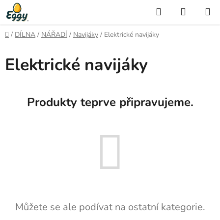
Přejít
Hledat
NÁKUP
na
KOŠÍK
obsah
Domů
/
DÍLNA
/
NÁŘADÍ
/
Navijáky
/
Elektrické navijáky
Elektrické navijáky
Produkty teprve připravujeme.
Můžete se ale podívat na ostatní kategorie.