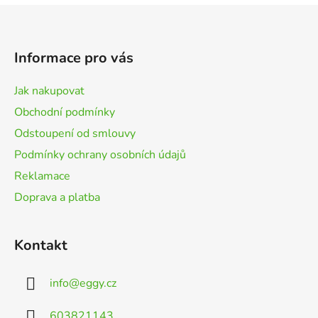
u
Z
á
p
Informace pro vás
a
t
Jak nakupovat
í
Obchodní podmínky
Odstoupení od smlouvy
Podmínky ochrany osobních údajů
Reklamace
Doprava a platba
Kontakt
info
@
eggy.cz
603821143