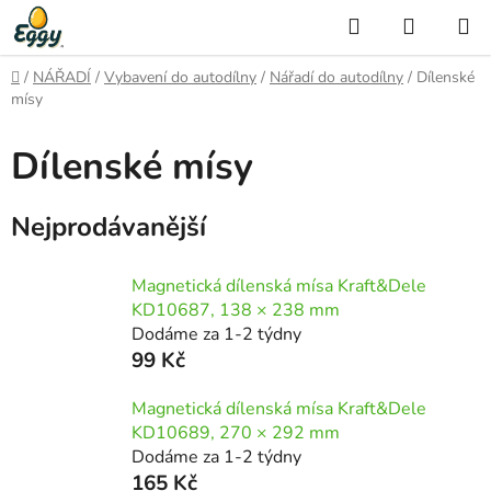
Přejít
Hledat
NÁKUP
na
KOŠÍK
obsah
Domů
/
NÁŘADÍ
/
Vybavení do autodílny
/
Nářadí do autodílny
/
Dílenské
mísy
Dílenské mísy
Nejprodávanější
Magnetická dílenská mísa Kraft&Dele
KD10687, 138 × 238 mm
Dodáme za 1-2 týdny
99 Kč
Magnetická dílenská mísa Kraft&Dele
KD10689, 270 × 292 mm
Dodáme za 1-2 týdny
165 Kč