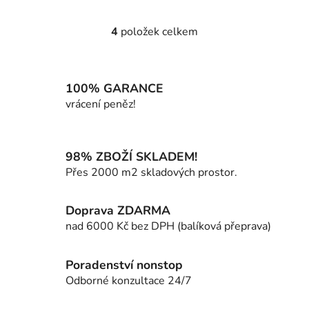
4
položek celkem
O
v
l
á
100% GARANCE
d
vrácení peněz!
a
c
í
98% ZBOŽÍ SKLADEM!
p
Přes 2000 m2 skladových prostor.
r
v
k
Doprava ZDARMA
y
nad 6000 Kč bez DPH (balíková přeprava)
v
ý
p
Poradenství nonstop
i
Odborné konzultace 24/7
s