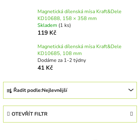
Magnetická dílenská mísa Kraft&Dele
KD10688, 158 × 358 mm
Skladem
(1 ks)
119 Kč
Magnetická dílenská mísa Kraft&Dele
KD10685, 108 mm
Dodáme za 1-2 týdny
41 Kč
Ř
Řadit podle:
Nejlevnější
a
z
e
OTEVŘÍT FILTR
n
í
V
p