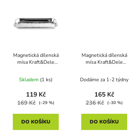
Magnetická dílenská
Magnetická dílenská
mísa Kraft&Dele
mísa Kraft&Dele
KD10688, 158 × 358
KD10689, 270 × 292
mm
mm
Skladem
(1 ks)
Dodáme za 1-2 týdny
119 Kč
165 Kč
169 Kč
236 Kč
(–29 %)
(–30 %)
DO KOŠÍKU
DO KOŠÍKU