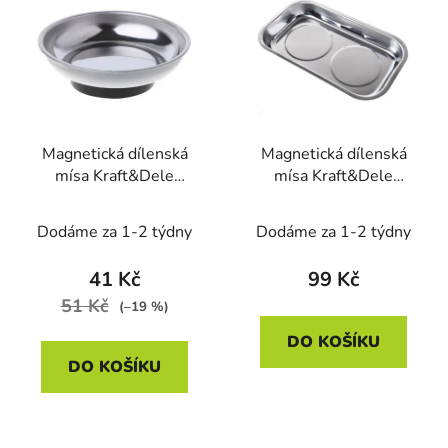
ý
r
p
o
i
d
s
u
p
k
r
t
Magnetická dílenská
Magnetická dílenská
o
ů
mísa Kraft&Dele
mísa Kraft&Dele
d
KD10685, 108 mm
KD10687, 138 × 238
u
mm
Dodáme za 1-2 týdny
Dodáme za 1-2 týdny
k
t
41 Kč
99 Kč
ů
51 Kč
(–19 %)
DO KOŠÍKU
DO KOŠÍKU