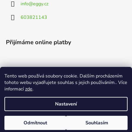
info
@
eggy.cz
603821143
Přijímáme online platby
Tento web používá soubory cookie. Dalším procházením
Vyhledávání
tohoto webu vyjadřujete souhlas s jejich používáním.. Více
informací
zde
.
HLEDAT
Nastavení
Odmítnout
Souhlasím
Vytvořil Shoptet
Copyright 2026
EGGY.cz
. Všechna práva vyhrazena.