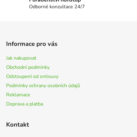
i
Odborné konzultace 24/7
s
u
Z
á
p
Informace pro vás
a
t
Jak nakupovat
í
Obchodní podmínky
Odstoupení od smlouvy
Podmínky ochrany osobních údajů
Reklamace
Doprava a platba
Kontakt