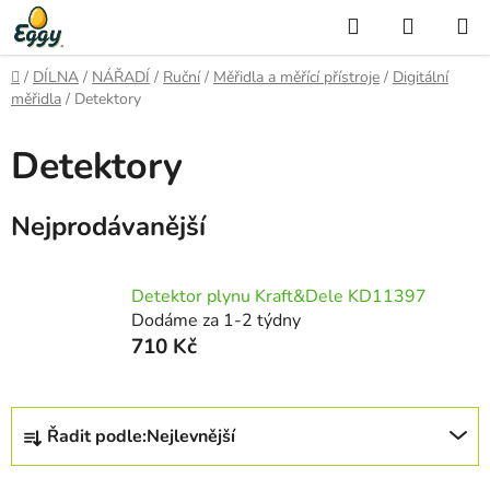
Přejít
Hledat
NÁKUP
na
KOŠÍK
obsah
Domů
/
DÍLNA
/
NÁŘADÍ
/
Ruční
/
Měřidla a měřící přístroje
/
Digitální
měřidla
/
Detektory
Detektory
Nejprodávanější
Detektor plynu Kraft&Dele KD11397
Dodáme za 1-2 týdny
710 Kč
Ř
Řadit podle:
Nejlevnější
a
z