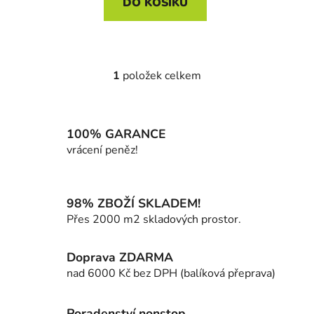
DO KOŠÍKU
1
položek celkem
O
v
l
á
100% GARANCE
d
vrácení peněz!
a
c
í
98% ZBOŽÍ SKLADEM!
p
Přes 2000 m2 skladových prostor.
r
v
k
Doprava ZDARMA
y
nad 6000 Kč bez DPH (balíková přeprava)
v
ý
p
Poradenství nonstop