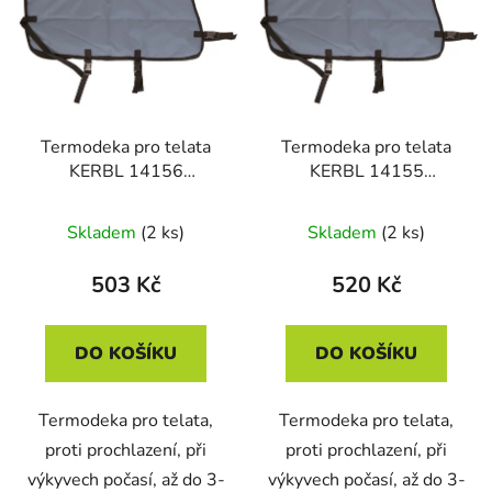
p
o
i
d
s
u
p
k
r
t
Termodeka pro telata
Termodeka pro telata
o
ů
KERBL 14156
KERBL 14155
d
RIPSTOPP 80 cm
RIPSTOPP 70 cm
u
Skladem
(2 ks)
Skladem
(2 ks)
k
t
503 Kč
520 Kč
ů
DO KOŠÍKU
DO KOŠÍKU
Termodeka pro telata,
Termodeka pro telata,
proti prochlazení, při
proti prochlazení, při
výkyvech počasí, až do 3-
výkyvech počasí, až do 3-