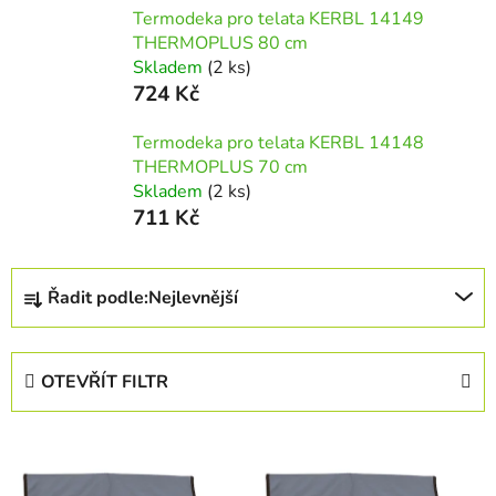
Termodeka pro telata KERBL 14149
THERMOPLUS 80 cm
Skladem
(2 ks)
724 Kč
Termodeka pro telata KERBL 14148
THERMOPLUS 70 cm
Skladem
(2 ks)
711 Kč
Ř
Řadit podle:
Nejlevnější
a
z
e
OTEVŘÍT FILTR
n
í
V
p
ý
r