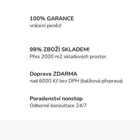
v
l
á
100% GARANCE
d
vrácení peněz!
a
c
í
98% ZBOŽÍ SKLADEM!
p
Přes 2000 m2 skladových prostor.
r
v
k
Doprava ZDARMA
y
nad 6000 Kč bez DPH (balíková přeprava)
v
ý
p
Poradenství nonstop
i
Odborné konzultace 24/7
s
u
Z
á