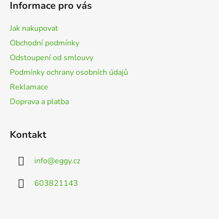
p
Informace pro vás
a
t
Jak nakupovat
í
Obchodní podmínky
Odstoupení od smlouvy
Podmínky ochrany osobních údajů
Reklamace
Doprava a platba
Kontakt
info
@
eggy.cz
603821143