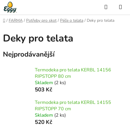
Přejít
Hledat
NÁ
na
KO
obsah
Domů
/
FARMA
/
Potřeby pro skot
/
Péče o telata
/
Deky pro telata
Deky pro telata
Nejprodávanější
Termodeka pro telata KERBL 14156
RIPSTOPP 80 cm
Skladem
(2 ks)
503 Kč
Termodeka pro telata KERBL 14155
RIPSTOPP 70 cm
Skladem
(2 ks)
520 Kč