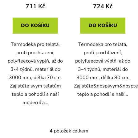
711 Kč
724 Kč
DO KOŠÍKU
DO KOŠÍKU
Termodeka pro telata,
Termodeka pro telata,
proti prochlazení,
proti prochlazení,
polyfleecová výplň, až do
polyfleecová výplň, až do
3-4 týdnů, materiál do
3-4 týdnů, materiál do
3000 mm, délka 70 cm.
3000 mm, délka 80 cm.
Zajistěte svým telatům
Zajistěte&nbspsvým&nbspt
teplo a pohodlí s naší
teplo a pohodlí s naší...
moderní a...
4
položek celkem
O