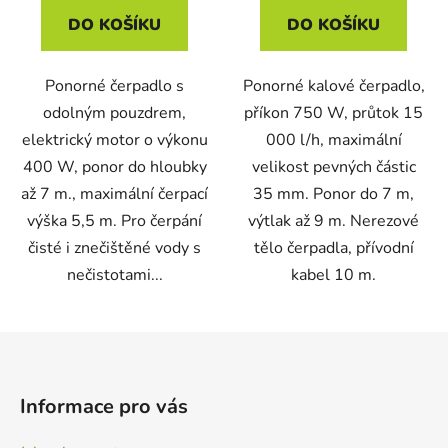
DO KOŠÍKU
DO KOŠÍKU
Ponorné čerpadlo s
Ponorné kalové čerpadlo,
odolným pouzdrem,
příkon 750 W, průtok 15
elektrický motor o výkonu
000 l/h, maximální
400 W, ponor do hloubky
velikost pevných částic
až 7 m., maximální čerpací
35 mm. Ponor do 7 m,
výška 5,5 m. Pro čerpání
výtlak až 9 m. Nerezové
čisté i znečištěné vody s
tělo čerpadla, přívodní
nečistotami...
kabel 10 m.
Z
á
p
Informace pro vás
a
t