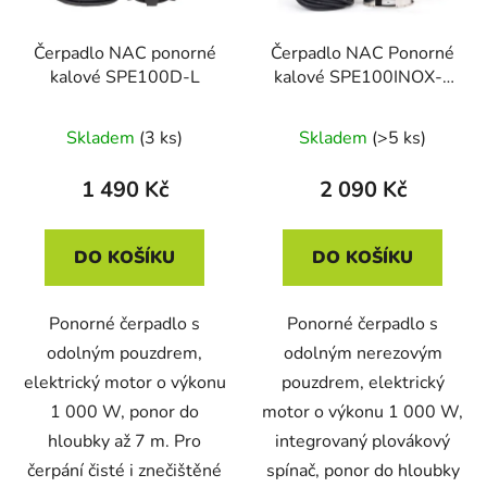
Čerpadlo NAC ponorné
Čerpadlo NAC Ponorné
kalové SPE100D-L
kalové SPE100INOX-L
nerez
Skladem
(3 ks)
Skladem
(>5 ks)
1 490 Kč
2 090 Kč
DO KOŠÍKU
DO KOŠÍKU
Ponorné čerpadlo s
Ponorné čerpadlo s
odolným pouzdrem,
odolným nerezovým
elektrický motor o výkonu
pouzdrem, elektrický
1 000 W, ponor do
motor o výkonu 1 000 W,
hloubky až 7 m. Pro
integrovaný plovákový
čerpání čisté i znečištěné
spínač, ponor do hloubky