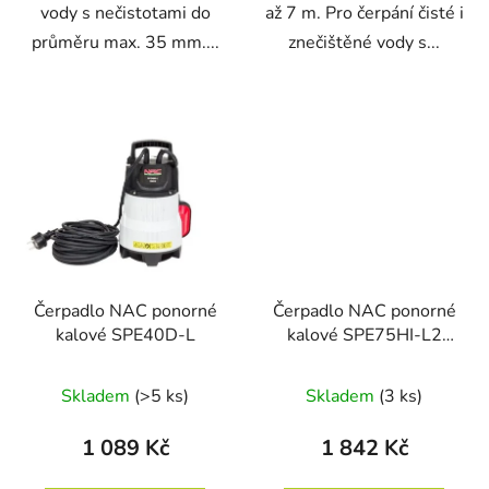
vody s nečistotami do
až 7 m. Pro čerpání čisté i
průměru max. 35 mm....
znečištěné vody s...
Čerpadlo NAC ponorné
Čerpadlo NAC ponorné
kalové SPE40D-L
kalové SPE75HI-L2
nerez
Skladem
(>5 ks)
Skladem
(3 ks)
1 089 Kč
1 842 Kč