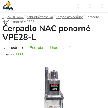
Přejít
Hledat
NÁKUP
na
KOŠÍK
obsah
Domů
/
ZAHRADA
/
Zahradní technika
/
Čerpadla/Vodárny
/
Čerpadlo
NAC ponorné VPE28-L
Čerpadlo NAC ponorné
VPE28-L
Průměrné
Neohodnoceno
Podrobnosti hodnocení
hodnocení
Značka:
NAC
produktu
je
0,0
z
5
hvězdiček.