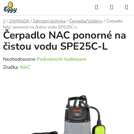
Přejít
Hledat
NÁKUP
na
KOŠÍK
obsah
Domů
/
ZAHRADA
/
Zahradní technika
/
Čerpadla/Vodárny
/
Čerpadlo
NAC ponorné na čistou vodu SPE25C-L
Čerpadlo NAC ponorné na
čistou vodu SPE25C-L
Průměrné
Neohodnoceno
Podrobnosti hodnocení
hodnocení
Značka:
NAC
produktu
je
0,0
z
5
hvězdiček.