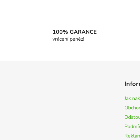
100% GARANCE
vrácení peněz!
Z
á
Infor
p
a
Jak na
t
Obchod
í
Odstou
Podmín
Rekla