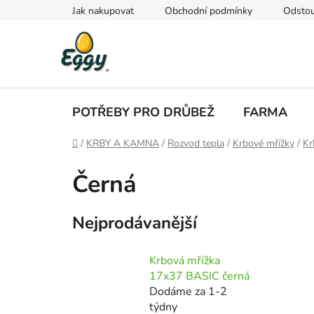
Přejít
Jak nakupovat
Obchodní podmínky
Odstou
na
obsah
POTŘEBY PRO DRŮBEŽ
FARMA
Domů
/
KRBY A KAMNA
/
Rozvod tepla
/
Krbové mřížky
/
Kr
Černá
Nejprodávanější
Krbová mřížka
17x37 BASIC černá
Dodáme za 1-2
týdny