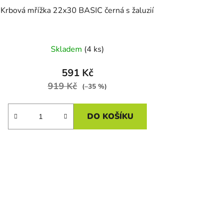
Krbová mřížka 22x30 BASIC černá s žaluzií
Skladem
(4 ks)
591 Kč
919 Kč
(–35 %)
DO KOŠÍKU