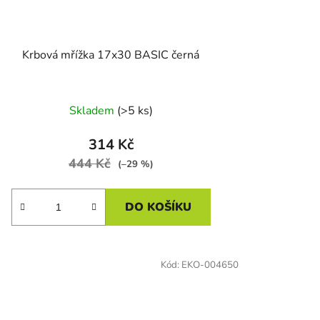
Krbová mřížka 17x30 BASIC černá
Skladem
(>5 ks)
314 Kč
444 Kč
(–29 %)
DO KOŠÍKU
Kód:
EKO-004650