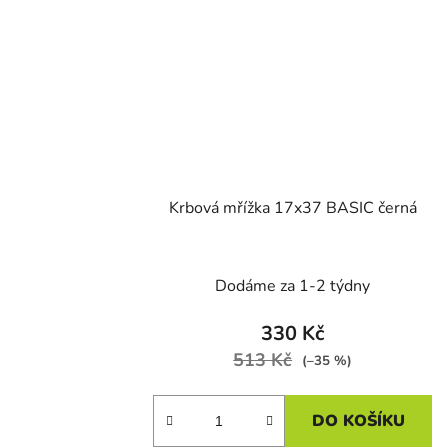
Krbová mřížka 17x37 BASIC černá
Dodáme za 1-2 týdny
330 Kč
513 Kč
(–35 %)
DO KOŠÍKU