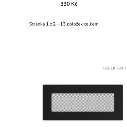
330 Kč
Stránka
1
z
2
-
13
položek celkem
V
ý
Kód:
EKO-004
p
i
s
p
r
o
d