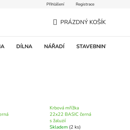
Přihlášení
Registrace
mace
Doprava a platba
PRÁZDNÝ KOŠÍK
NÁKUPNÍ
KOŠÍK
NA
DÍLNA
NÁŘADÍ
STAVEBNINY
DO
Krbová mřížka
erná
22x22 BASIC černá
s žaluzií
Skladem
(2 ks)