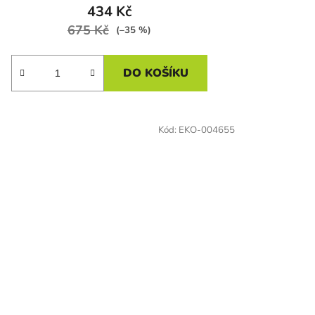
434 Kč
675 Kč
(–35 %)
DO KOŠÍKU
Kód:
EKO-004655