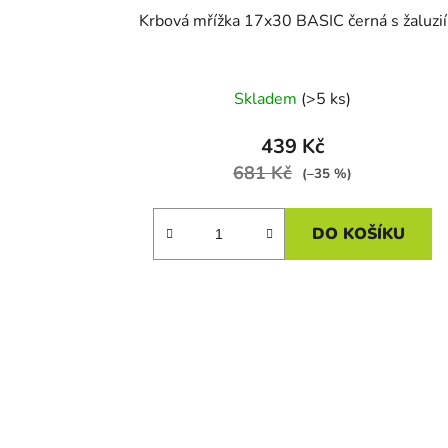
Krbová mřížka 17x30 BASIC černá s žaluzií
Skladem
(>5 ks)
439 Kč
681 Kč
(–35 %)
DO KOŠÍKU