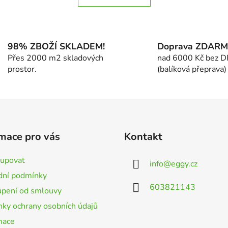
á
k
d
o
v
a
á
c
n
98% ZBOŽÍ SKLADEM!
Doprava ZDAR
í
í
Přes 2000 m2 skladových
nad 6000 Kč bez 
p
prostor.
(balíková přeprava)
r
v
k
y
v
ý
mace pro vás
Kontakt
p
i
kupovat
s
info
@
eggy.cz
u
ní podmínky
603821143
pení od smlouvy
ky ochrany osobních údajů
mace