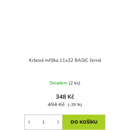
Krbová mřížka 11x32 BASIC černá
Skladem
(2 ks)
348 Kč
494 Kč
(–29 %)
DO KOŠÍKU