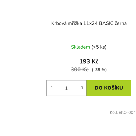
u
k
t
Krbová mřížka 11x24 BASIC černá
ů
Skladem
(>5 ks)
193 Kč
300 Kč
(–35 %)
DO KOŠÍKU
Kód:
EKO-004