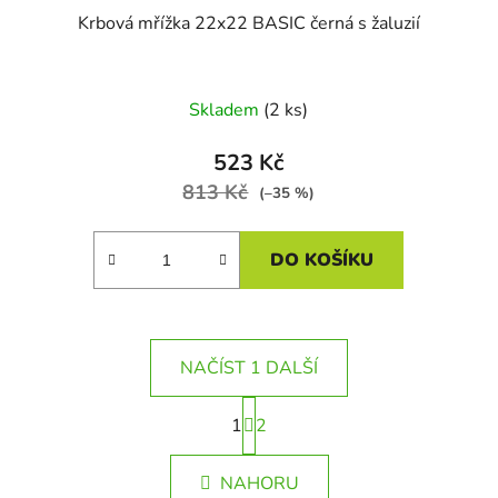
Krbová mřížka 22x22 BASIC černá s žaluzií
Skladem
(2 ks)
523 Kč
813 Kč
(–35 %)
DO KOŠÍKU
NAČÍST 1 DALŠÍ
S
1
t
2
O
r
v
á
l
NAHORU
n