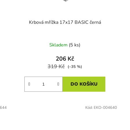
Krbová mřížka 17x17 BASIC černá
Skladem
(5 ks)
206 Kč
319 Kč
(–35 %)
DO KOŠÍKU
644
Kód:
EKO-004640