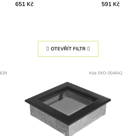
651 Kč
591 Kč
OTEVŘÍT FILTR
639
Kód:
EKO-004642