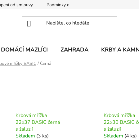
pení od smlouvy
Podmínky ochrany osobních údajů
Rekla
DOMÁCÍ MAZLÍCI
ZAHRADA
KRBY A KAM
bové mřížky BASIC
/
Černá
Krbová mřížka
Krbová mřížka
22x37 BASIC černá
22x30 BASIC č
s žaluzií
s žaluzií
Skladem
(3 ks)
Skladem
(4 ks)