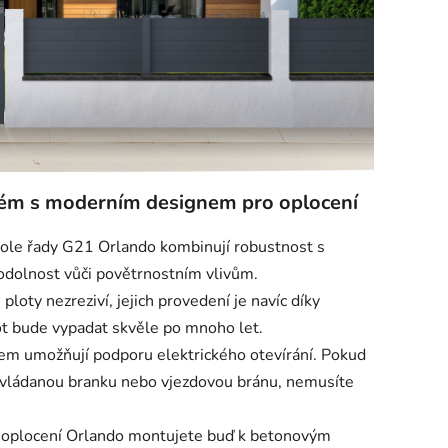
tém s moderním designem pro oplocení
pole řady G21 Orlando kombinují robustnost s
a odolnost vůči povětrnostním vlivům.
loty nezreziví, jejich provedení je navíc díky
t bude vypadat skvěle po mnoho let.
lem umožňují podporu elektrického otevírání. Pokud
ovládanou branku nebo vjezdovou bránu, nemusíte
y oplocení Orlando montujete buď k betonovým