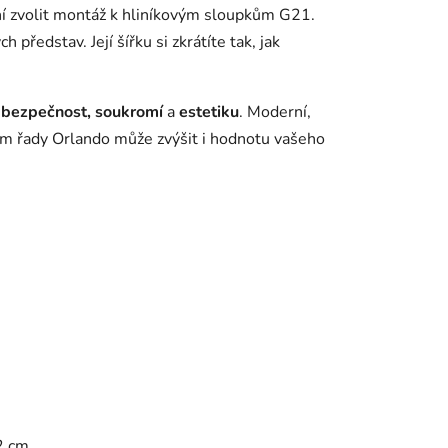
ní zvolit montáž k hliníkovým sloupkům G21.
 představ. Její šířku si zkrátíte tak, jak
 bezpečnost, soukromí
a
estetiku
. Moderní,
tem řady Orlando může zvýšit i hodnotu vašeho
2 cm