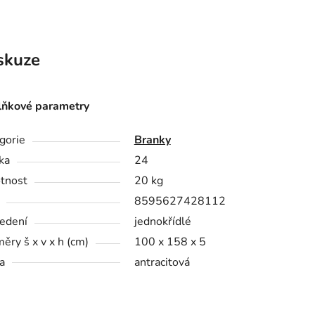
skuze
ňkové parametry
gorie
Branky
ka
24
tnost
20 kg
8595627428112
edení
jednokřídlé
ěry š x v x h (cm)
100 x 158 x 5
a
antracitová