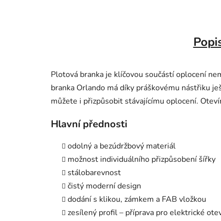
Popi
Plotová branka je klíčovou součástí oplocení n
branka Orlando má díky práškovému nástřiku je
můžete i přizpůsobit stávajícímu oplocení. Oteví
Hlavní přednosti
odolný a bezúdržbový materiál
možnost individuálního přizpůsobení šířky
stálobarevnost
čistý moderní design
dodání s klikou, zámkem a FAB vložkou
zesílený profil – příprava pro elektrické ote