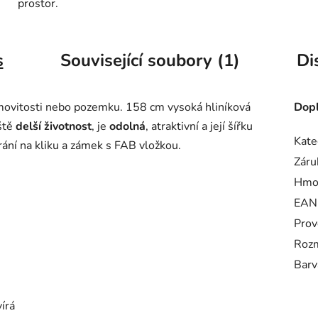
prostor.
s
Související soubory (1)
Di
emovitosti nebo pozemku. 158 cm vysoká hliníková
Dopl
ště
delší životnost
, je
odolná
, atraktivní a její šířku
Kate
rání na kliku a zámek s FAB vložkou.
Záru
Hmo
EAN
Prov
Rozm
Barv
vírá