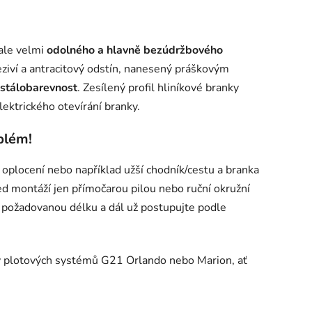
 ale velmi
odolného a hlavně bezúdržbového
reziví a antracitový odstín, nanesený práškovým
stálobarevnost
. Zesílený profil hliníkové branky
ktrického otevírání branky.
blém!
oplocení nebo například užší chodník/cestu a branka
ed montáží jen přímočarou pilou nebo ruční okružní
požadovanou délku a dál už postupujte podle
ly plotových systémů G21 Orlando nebo Marion, ať