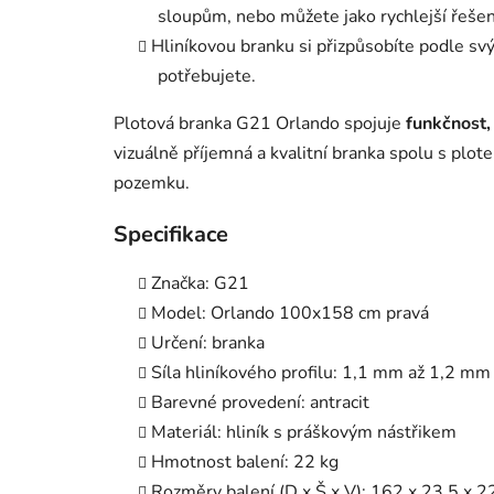
sloupům, nebo můžete jako rychlejší řeše
Hliníkovou branku si přizpůsobíte podle svých
potřebujete.
Plotová branka G21 Orlando spojuje
funkčnost,
vizuálně příjemná a kvalitní branka spolu s plo
pozemku.
Specifikace
Značka: G21
Model: Orlando 100x158 cm pravá
Určení: branka
Síla hliníkového profilu: 1,1 mm až 1,2 mm
Barevné provedení: antracit
Materiál: hliník s práškovým nástřikem
Hmotnost balení: 22 kg
Rozměry balení (D x Š x V): 162 x 23,5 x 2