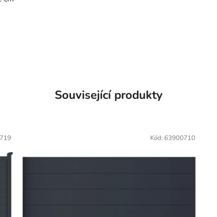
Související produkty
719
Kód:
63900710