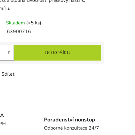
ost a dlouhá životnost, práškový nástřik,
míru.
Skladem
(>5 ks)
63900716
DO KOŠÍKU
Sdílet
MA
Poradenství nonstop
DPH
Odborné konzultace 24/7