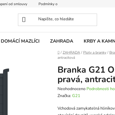
pení od smlouvy
Podmínky ochrany osobních údajů
Rekla
DOMÁCÍ MAZLÍCI
ZAHRADA
KRBY A KAM
Domů
/
ZAHRADA
/
Ploty a branky
/
Bra
antracitová
Branka G21 O
pravá, antraci
Průměrné
Neohodnoceno
Podrobnosti ho
hodnocení
Značka:
G21
produktu
Vchodová zamykatelná hliníkov
je