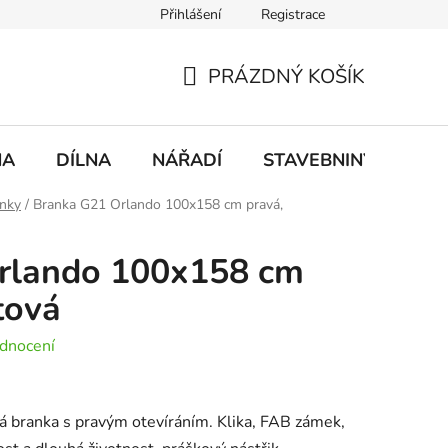
Přihlášení
Registrace
mace
Doprava a platba
PRÁZDNÝ KOŠÍK
NÁKUPNÍ
KOŠÍK
NA
DÍLNA
NÁŘADÍ
STAVEBNINY
DO
nky
/
Branka G21 Orlando 100x158 cm pravá,
rlando 100x158 cm
tová
dnocení
á branka s pravým otevíráním. Klika, FAB zámek,