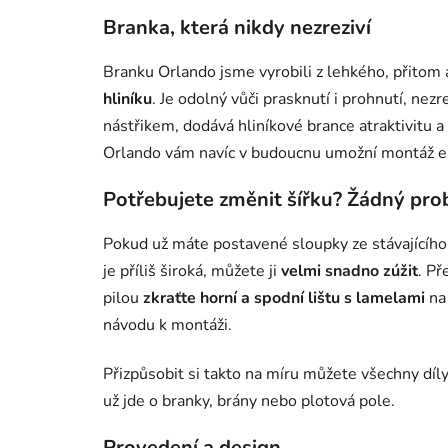
Branka, která nikdy nezreziví
Branku Orlando jsme vyrobili z lehkého, přitom
hliníku
. Je odolný vůči prasknutí i prohnutí, nez
nástřikem, dodává hliníkové brance atraktivitu a
Orlando vám navíc v budoucnu umožní montáž ele
Potřebujete změnit šířku? Žádný pro
Pokud už máte postavené sloupky ze stávajícího 
je příliš široká, můžete ji
velmi snadno zúžit
. Př
pilou
zkraťte horní a spodní lištu
s lamelami
na 
návodu k montáži.
Přizpůsobit si takto na míru můžete všechny dí
už jde o branky, brány nebo plotová pole.
Provedení a design