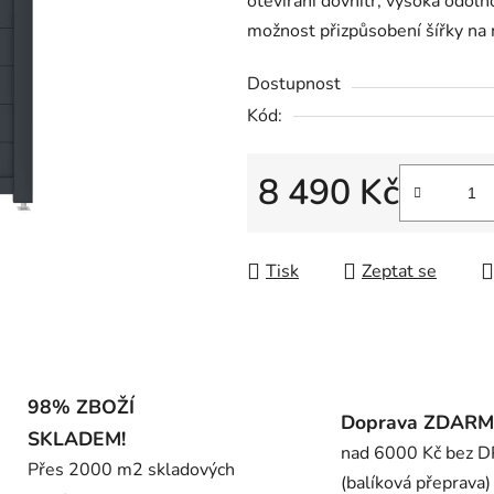
otevírání dovnitř, vysoká odoln
0,0
možnost přizpůsobení šířky na 
z
5
Dostupnost
hvězdiček.
Kód:
8 490 Kč
Měrná cena:
Tisk
Zeptat se
98% ZBOŽÍ
Doprava ZDAR
SKLADEM!
nad 6000 Kč bez 
Přes 2000 m2 skladových
(balíková přeprava)