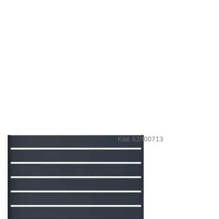
Kód:
63900713