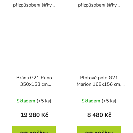
přizpůsobení šířky...
přizpůsobení šířky...
Brána G21 Reno
Plotové pole G21
350x158 cm
Marion 168x156 cm,
dvoukřídlá, antracitová
antracitové
Skladem
(>5 ks)
Skladem
(>5 ks)
19 980 Kč
8 480 Kč