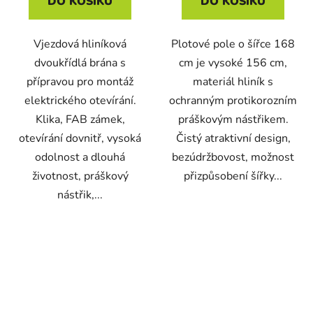
DO KOŠÍKU
DO KOŠÍKU
Vjezdová hliníková
Plotové pole o šířce 168
dvoukřídlá brána s
cm je vysoké 156 cm,
přípravou pro montáž
materiál hliník s
elektrického otevírání.
ochranným protikorozním
Klika, FAB zámek,
práškovým nástřikem.
otevírání dovnitř, vysoká
Čistý atraktivní design,
odolnost a dlouhá
bezúdržbovost, možnost
životnost, práškový
přizpůsobení šířky...
nástřik,...