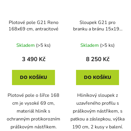
Plotové pole G21 Reno
Sloupek G21 pro
168x69 cm, antracitové
branku a bránu 15x190
cm s patkou,
antracitový, 2 kusy
Skladem
(>5 ks)
Skladem
(>5 ks)
3 490 Kč
8 250 Kč
DO KOŠÍKU
DO KOŠÍKU
Plotové pole o šířce 168
Hliníkový sloupek z
cm je vysoké 69 cm,
uzavřeného profilu s
materiál hliník s
práškovým nástřikem, s
ochranným protikorozním
patkou a záslepkou, výška
práškovým nástřikem.
190 cm, 2 kusy v balení.