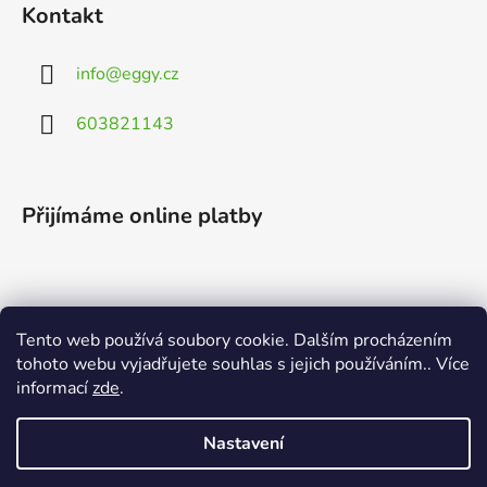
Kontakt
info
@
eggy.cz
603821143
Přijímáme online platby
Tento web používá soubory cookie. Dalším procházením
Vyhledávání
tohoto webu vyjadřujete souhlas s jejich používáním.. Více
informací
zde
.
HLEDAT
Nastavení