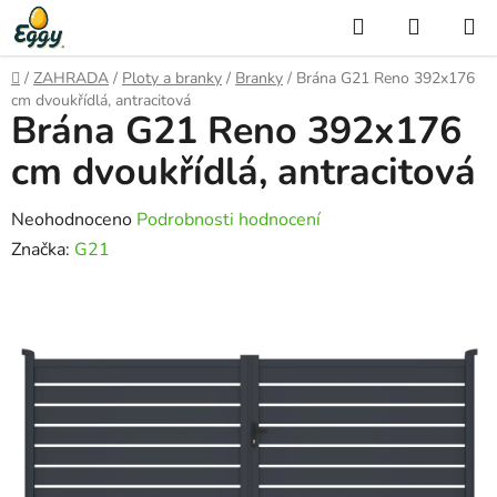
Přejít
Hledat
NÁKUP
na
KOŠÍK
obsah
Domů
/
ZAHRADA
/
Ploty a branky
/
Branky
/
Brána G21 Reno 392x176
cm dvoukřídlá, antracitová
Brána G21 Reno 392x176
cm dvoukřídlá, antracitová
Průměrné
Neohodnoceno
Podrobnosti hodnocení
hodnocení
Značka:
G21
produktu
je
0,0
z
5
hvězdiček.