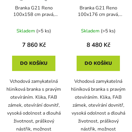
Branka G21 Reno
Branka G21 Reno
100x158 cm pravá,
100x176 cm pravá,
antracitová
antracitová
Skladem
(>5 ks)
Skladem
(>5 ks)
7 860 Kč
8 480 Kč
DO KOŠÍKU
DO KOŠÍKU
Vchodová zamykatelná
Vchodová zamykatelná
hliníková branka s pravým
hliníková branka s pravým
otevíráním. Klika, FAB
otevíráním. Klika, FAB
zámek, otevírání dovnitř,
zámek, otevírání dovnitř,
vysoká odolnost a dlouhá
vysoká odolnost a dlouhá
životnost, práškový
životnost, práškový
nástřik, možnost
nástřik, možnost