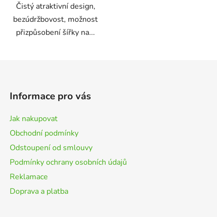
Čistý atraktivní design,
bezúdržbovost, možnost
přizpůsobení šířky na...
Z
á
p
Informace pro vás
a
t
Jak nakupovat
í
Obchodní podmínky
Odstoupení od smlouvy
Podmínky ochrany osobních údajů
Reklamace
Doprava a platba