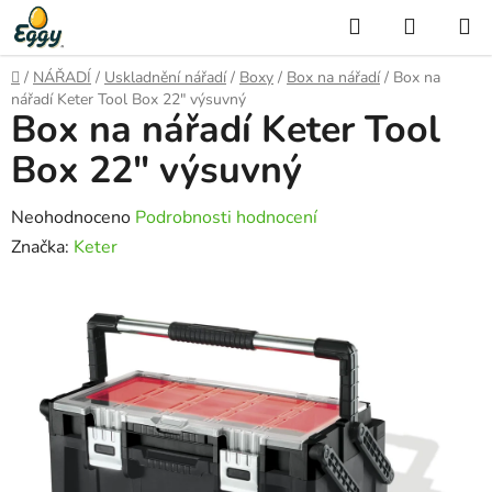
Přejít
Hledat
NÁKUP
na
KOŠÍK
obsah
Domů
/
NÁŘADÍ
/
Uskladnění nářadí
/
Boxy
/
Box na nářadí
/
Box na
nářadí Keter Tool Box 22" výsuvný
Box na nářadí Keter Tool
Box 22" výsuvný
Průměrné
Neohodnoceno
Podrobnosti hodnocení
hodnocení
Značka:
Keter
produktu
je
0,0
z
5
hvězdiček.