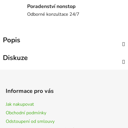
Poradenství nonstop
Odborné konzultace 24/7
Popis
Diskuze
Z
á
p
Informace pro vás
a
t
Jak nakupovat
í
Obchodní podmínky
Odstoupení od smlouvy