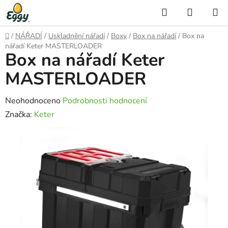
Přejít
Hledat
NÁKUP
na
KOŠÍK
obsah
Domů
/
NÁŘADÍ
/
Uskladnění nářadí
/
Boxy
/
Box na nářadí
/
Box na
nářadí Keter MASTERLOADER
Box na nářadí Keter
MASTERLOADER
Průměrné
Neohodnoceno
Podrobnosti hodnocení
hodnocení
Značka:
Keter
produktu
je
0,0
z
5
hvězdiček.