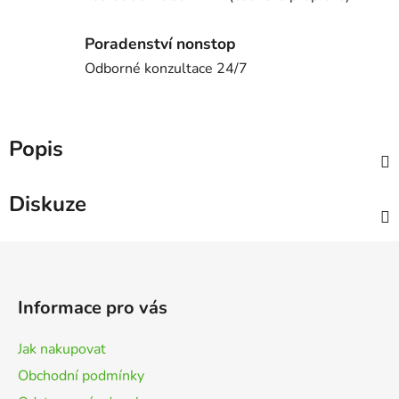
Poradenství nonstop
Odborné konzultace 24/7
Popis
Diskuze
Z
á
p
Informace pro vás
a
t
Jak nakupovat
í
Obchodní podmínky