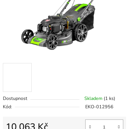
hvězdiček.
Dostupnost
Skladem
(1 ks)
Kód:
EKO-012956
10 063 Kč