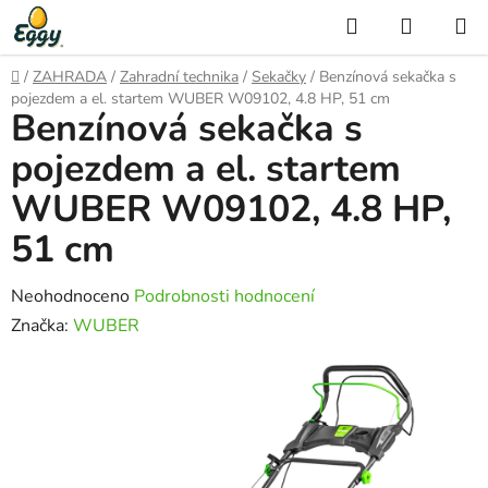
Přejít
Hledat
NÁKUP
na
KOŠÍK
obsah
Domů
/
ZAHRADA
/
Zahradní technika
/
Sekačky
/
Benzínová sekačka s
pojezdem a el. startem WUBER W09102, 4.8 HP, 51 cm
Benzínová sekačka s
pojezdem a el. startem
WUBER W09102, 4.8 HP,
51 cm
Průměrné
Neohodnoceno
Podrobnosti hodnocení
hodnocení
Značka:
WUBER
produktu
je
0,0
z
5