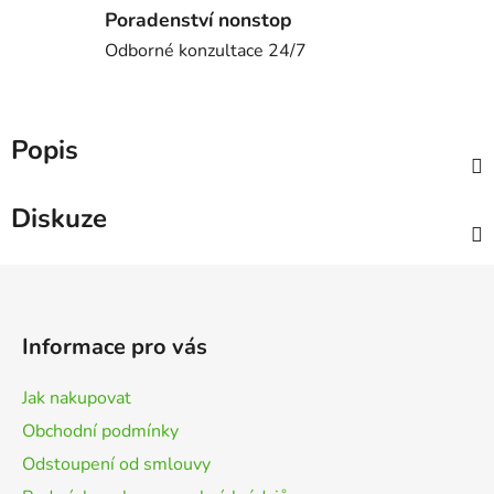
Poradenství nonstop
Odborné konzultace 24/7
Popis
Diskuze
Z
á
p
Informace pro vás
a
t
Jak nakupovat
í
Obchodní podmínky
Odstoupení od smlouvy