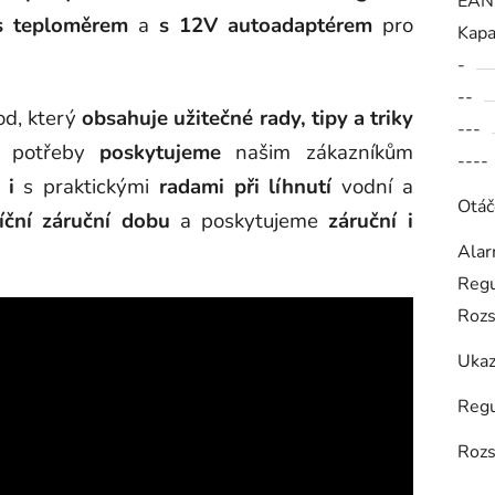
EAN
 teploměrem
a
s 12V autoadaptérem
pro
Kapa
-
--
od, který
obsahuje užitečné rady, tipy a triky
---
 potřeby
poskytujeme
našim zákazníkům
----
 i
s praktickými
radami při líhnutí
vodní a
Otáč
íční záruční dobu
a
poskytujeme
záruční i
Alar
Regu
Rozs
Ukaz
Regu
Rozs