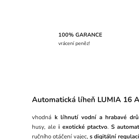
100% GARANCE
vrácení peněz!
Automatická líheň LUMIA 16 A
vhodná
k líhnutí vodní a hrabavé dr
husy, ale
i exotické ptactvo
.
S automat
ručního otáčení vajec,
s digitální regulac