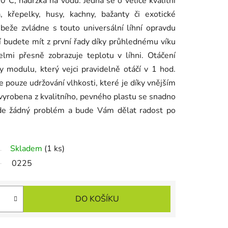
0°C, nádržka na vodu. Jedná se o velice kvalitní
, křepelky, husy, kachny, bažanty či exotické
růbeže zvládne s touto universální líhní opravdu
í budete mít z první řady díky průhlednému víku
velmi přesně zobrazuje teplotu v líhni. Otáčení
y modulu, který vejci pravidelně otáčí v 1 hod.
 pouze udržování vlhkosti, které je díky vnějším
vyrobena z kvalitního, pevného plastu se snadno
bude žádný problém a bude Vám dělat radost po
Skladem
(1 ks)
0225
DO KOŠÍKU