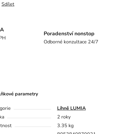
Sdílet
MA
Poradenství nonstop
DPH
Odborné konzultace 24/7
ňkové parametry
gorie
Líhně LUMIA
ka
2 roky
tnost
3.35 kg