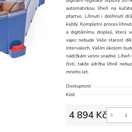
digitální regulace teploty 30-4
0,0
automatickou líheň na kuřata
z
ptactvo. Líhnutí i dolíhnutí d
5
každý. Kompletní proces líhnut
hvězdiček.
a digitálnímu displeji, který 
vajec nebude Vaše starost dík
intervalech. Vaším úkolem bude
nádržkám velmi snadné. Líheň 
čistí, takže údržba líhně ne
mnoho let.
Dostupnost
Kód:
4 894 Kč
Měrná cena: