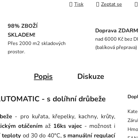
Tisk
Zeptat se
98% ZBOŽÍ
Doprava ZDAR
SKLADEM!
nad 6000 Kč bez 
Přes 2000 m2 skladových
(balíková přeprava)
prostor.
Popis
Diskuze
Dopl
UTOMATIC - s dolíhní drůbeže
Kate
ůbeže
- pro kuřata, křepelky, kachny, krůty,
Záru
ickým otáčením
až
16ks vajec
- možnost i
Hmo
í teploty
od 30 do 40°C,
s manuální regulací