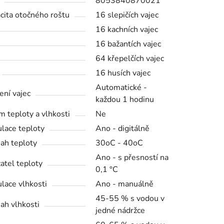
8053840870021
cita otočného roštu
16 slepičích vajec
16 kachních vajec
16 bažantích vajec
64 křepelčích vajec
16 husích vajec
Automatické -
ení vajec
každou 1 hodinu
m teploty a vlhkosti
Ne
lace teploty
Ano - digitálně
ah teploty
30oC - 40oC
Ano - s přesností na
atel teploty
0,1 °C
lace vlhkosti
Ano - manuálně
45-55 % s vodou v
ah vlhkosti
jedné nádržce