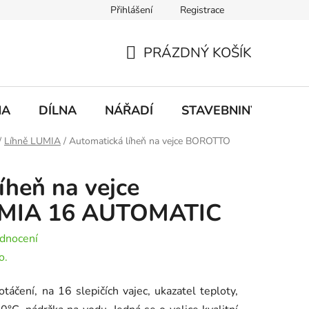
Přihlášení
Registrace
mace
Doprava a platba
PRÁZDNÝ KOŠÍK
NÁKUPNÍ
KOŠÍK
NA
DÍLNA
NÁŘADÍ
STAVEBNINY
DO
/
Líhně LUMIA
/
Automatická líheň na vejce BOROTTO
íheň na vejce
MIA 16 AUTOMATIC
dnocení
o.
táčení, na 16 slepičích vajec, ukazatel teploty,