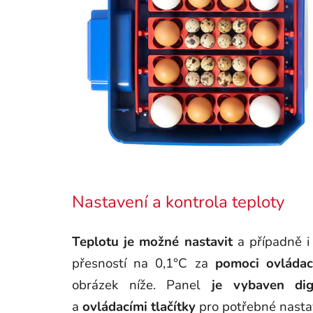
Nastavení a kontrola teploty
Teplotu je možné nastavit
a případně i
přesností na 0,1°C za
pomoci ovláda
obrázek níže. Panel
je vybaven dig
a
ovládacími tlačítky
pro potřebné nastav