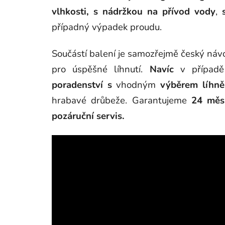
vlhkosti, s nádržkou na přívod vody
,
s
případný výpadek proudu.
Součástí balení je samozřejmě český náv
pro úspěšné líhnutí.
Navíc
v případě
poradenství s
vhodným
výběrem líhně
hrabavé drůbeže. Garantujeme
24 měs
pozáruční servis.