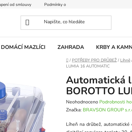
pení od smlouvy
Podmínky ochrany osobních údajů
Rekla
DOMÁCÍ MAZLÍCI
ZAHRADA
KRBY A KAM
Domů
/
POTŘEBY PRO DRŮBEŽ
/
Líhně
LUMIA 16 AUTOMATIC
Automatická l
BOROTTO LU
Průměrné
Neohodnoceno
Podrobnosti ho
hodnocení
Značka:
BRAVSON GROUP s.r.
produktu
Líheň na drůbež, automatické o
je