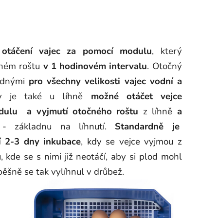
otáčení vajec
za pomocí modulu
, který
očném roštu
v 1 hodinovém intervalu
. Otočný
dnými
pro všechny velikosti vajec vodní a
by je také u líhně
možné otáčet vejce
odulu
a vyjmutí otočného roštu
z líhně
a
u
- základnu na líhnutí.
Standardně je
í 2-3 dny inkubace
, kdy se vejce vyjmou z
, kde se s nimi již neotáčí, aby si plod mohl
pěšně se tak vylíhnul v drůbež.