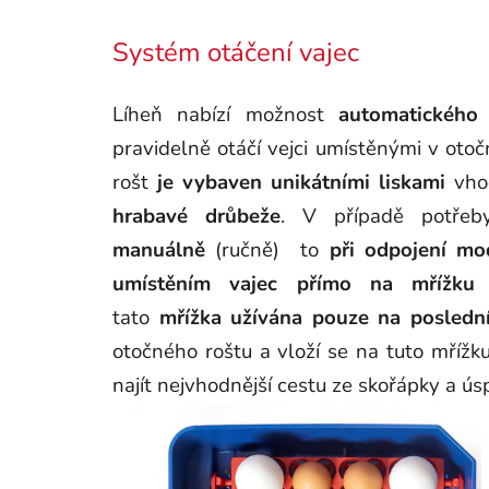
Systém otáčení vajec
Líheň nabízí možnost
automatického 
pravidelně otáčí vejci umístěnými v ot
rošt
je vybaven unikátními liskami
vho
hrabavé drůbeže
. V případě potře
manuálně
(ručně) to
při odpojení m
umístěním vajec přímo na mřížk
tato
mřížka
užívána pouze na posledn
otočného roštu a vloží se na tuto mřížku
najít nejvhodnější cestu ze skořápky a ús