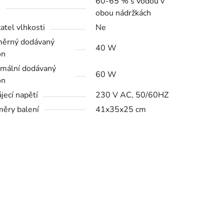
60-65 % s vodou v
-
obou nádržkách
atel vlhkosti
Ne
ěrný dodávaný
40 W
on
mální dodávaný
60 W
on
jecí napětí
230 V AC, 50/60HZ
ěry balení
41x35x25 cm