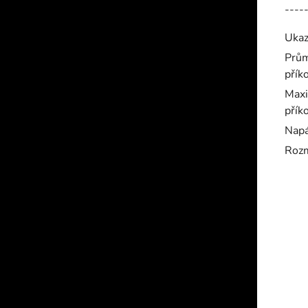
----
Ukaz
Prům
přík
Maxi
přík
Napá
Rozm