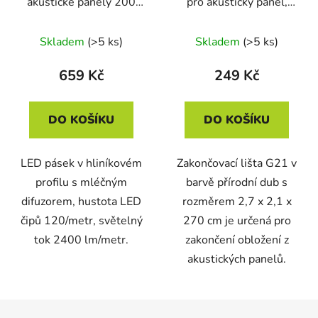
akustické panely 200
pro akustický panel,
cm, teplá žlutá, 24V
přírodní dub
Skladem
(>5 ks)
Skladem
(>5 ks)
659 Kč
249 Kč
DO KOŠÍKU
DO KOŠÍKU
LED pásek v hliníkovém
Zakončovací lišta G21 v
profilu s mléčným
barvě přírodní dub s
difuzorem, hustota LED
rozměrem 2,7 x 2,1 x
čipů 120/metr, světelný
270 cm je určená pro
tok 2400 lm/metr.
zakončení obložení z
akustických panelů.
Z