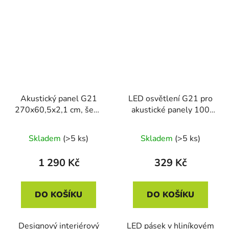
Akustický panel G21
LED osvětlení G21 pro
270x60,5x2,1 cm, šedý
akustické panely 100
dub
cm, teplá žlutá, 24V
Skladem
(>5 ks)
Skladem
(>5 ks)
1 290 Kč
329 Kč
DO KOŠÍKU
DO KOŠÍKU
Designový interiérový
LED pásek v hliníkovém