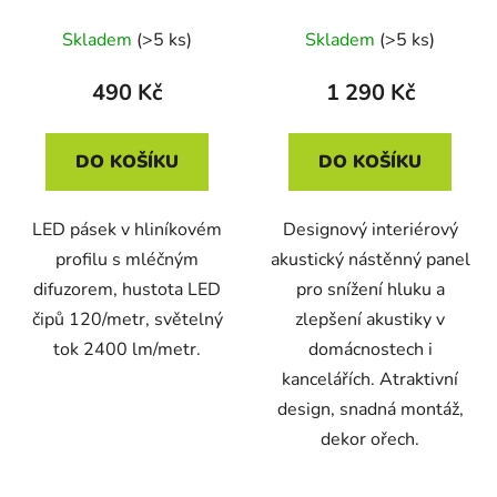
cm, teplá žlutá, 24V
ořech
Skladem
(>5 ks)
Skladem
(>5 ks)
490 Kč
1 290 Kč
DO KOŠÍKU
DO KOŠÍKU
LED pásek v hliníkovém
Designový interiérový
profilu s mléčným
akustický nástěnný panel
difuzorem, hustota LED
pro snížení hluku a
čipů 120/metr, světelný
zlepšení akustiky v
tok 2400 lm/metr.
domácnostech i
kancelářích. Atraktivní
design, snadná montáž,
dekor ořech.