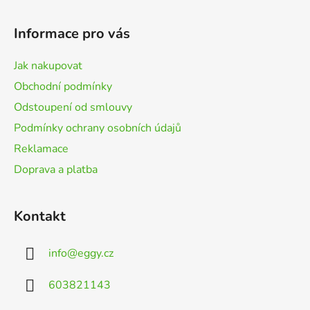
á
p
Informace pro vás
a
t
Jak nakupovat
í
Obchodní podmínky
Odstoupení od smlouvy
Podmínky ochrany osobních údajů
Reklamace
Doprava a platba
Kontakt
info
@
eggy.cz
603821143