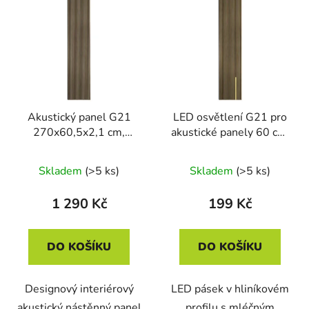
Akustický panel G21
LED osvětlení G21 pro
270x60,5x2,1 cm,
akustické panely 60 cm,
kouřový dub
teplá žlutá, 24V
Skladem
(>5 ks)
Skladem
(>5 ks)
1 290 Kč
199 Kč
DO KOŠÍKU
DO KOŠÍKU
Designový interiérový
LED pásek v hliníkovém
akustický nástěnný panel
profilu s mléčným