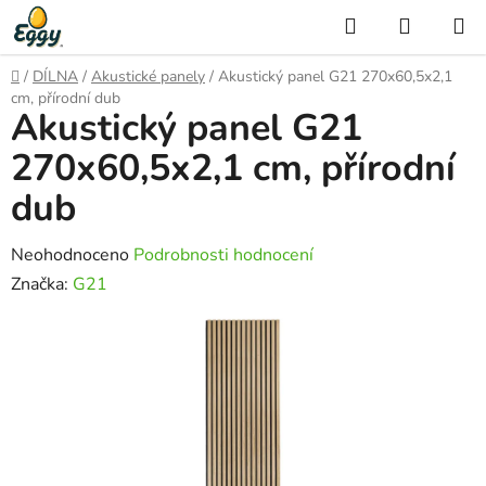
Přejít
Hledat
NÁKUP
na
KOŠÍK
obsah
Domů
/
DÍLNA
/
Akustické panely
/
Akustický panel G21 270x60,5x2,1
cm, přírodní dub
Akustický panel G21
270x60,5x2,1 cm, přírodní
dub
Průměrné
Neohodnoceno
Podrobnosti hodnocení
hodnocení
Značka:
G21
produktu
je
0,0
z
5
hvězdiček.