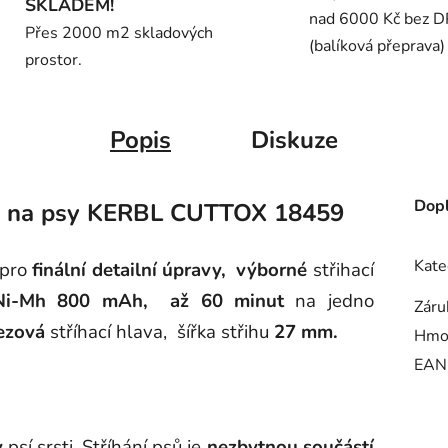
SKLADEM!
nad 6000 Kč bez 
Přes 2000 m2 skladových
(balíková přeprava)
prostor.
Popis
Diskuze
Dopl
ek na psy KERBL CUTTOX 18459
Kate
 pro
finální detailní úpravy,
výborné
střihací
i-Mh 800 mAh,
až 60 minut
na jedno
Záru
ezová
stříhací hlava,
šířka střihu
27 mm.
Hmo
EAN
?
y
psí srsti. Stříhání psů je
nezbytnou
součástí