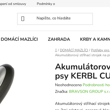
pení od smlouvy
Podmínky ochrany osobních údajů
Rekla
DOMÁCÍ MAZLÍCI
ZAHRADA
KRBY A KAM
Domů
/
DOMÁCÍ MAZLÍCI
/
Potřeby pro
Akumulátorový stříhací strojek n
Akumulátorový
psy KERBL C
Průměrné
Neohodnoceno
Podrobnosti ho
hodnocení
Značka:
BRAVSON GROUP s.r.
produktu
Akumulátorový střihací stroje
je