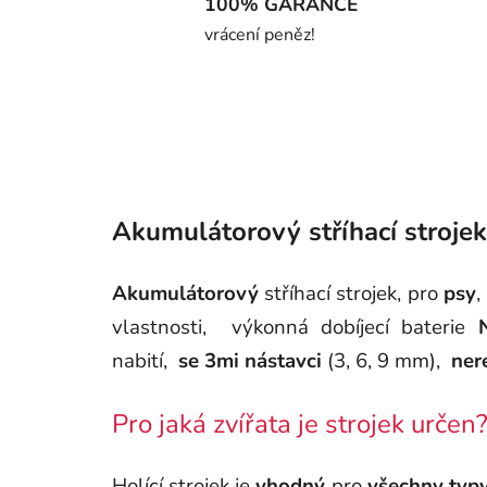
100% GARANCE
vrácení peněz!
Akumulátorový stříhací stroj
Akumulátorový
stříhací strojek, pro
psy
,
vlastnosti,
výkonná dobíjecí baterie
N
nabití,
se 3mi nástavci
(3, 6, 9 mm),
ner
Pro jaká zvířata je strojek určen
Holící strojek je
vhodný
pro
všechny
typ