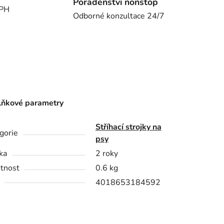
Poradenství nonstop
DPH
Odborné konzultace 24/7
ňkové parametry
Stříhací strojky na
gorie
psy
ka
2 roky
tnost
0.6 kg
4018653184592