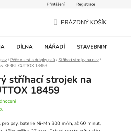
Přihlášení
Registrace
mace
Doprava a platba
PRÁZDNÝ KOŠÍK
NÁKUPNÍ
KOŠÍK
NA
DÍLNA
NÁŘADÍ
STAVEBNINY
DO
 psy
/
Péče o srst a drápky psů
/
Stříhací strojky na psy
/
a psy KERBL CUTTOX 18459
 stříhací strojek na
UTTOX 18459
dnocení
o.
k, pro psy, baterie Ni-Mh 800 mAh, až 60 minut,