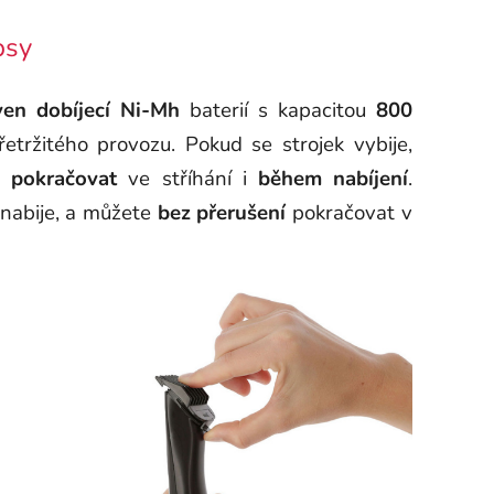
psy
ven
dobíjecí
Ni-Mh
baterií s kapacitou
800
etržitého provozu. Pokud se strojek vybije,
 a
pokračovat
ve stříhání i
během nabíjení
.
 nabije, a můžete
bez přerušení
pokračovat v