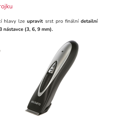
rojku
cí hlavy lze
upravit
srst pro finální
detailní
3 nástavce (3, 6, 9 mm).