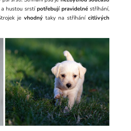
 a hustou srstí
potřebují
pravidelné
stříhání,
Strojek je
vhodný
taky na stříhání
citlivých