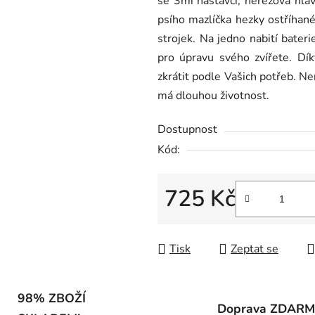
se 3mi nástavci, nerezová hla
0,0
psího mazlíčka hezky ostříhané
z
strojek. Na jedno nabití bater
5
pro úpravu svého zvířete. Dí
hvězdiček.
zkrátit podle Vašich potřeb. Ne
má dlouhou životnost.
Dostupnost
Kód:
725 Kč
Měrná cena:
Tisk
Zeptat se
98% ZBOŽÍ
Doprava ZDAR