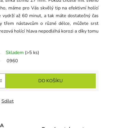
va, šířka střihu 27 mm. Pokud chcete mít svého
ho, máme pro Vás skvělý tip na efektivní holící
ie vydrží až 60 minut, a tak máte dostatečný čas
ky třem nástavcům o různé délce, můžete srst
rezová holící hlava nepodléhá korozi a díky tomu
Skladem
(>5 ks)
0960
DO KOŠÍKU
Sdílet
MA