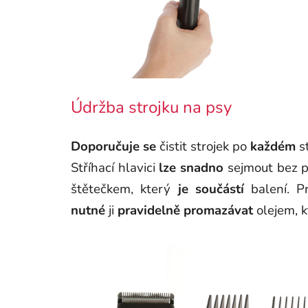
Údržba strojku na psy
Doporučuje
se
čistit strojek po
každém
st
Stříhací hlavici
lze
snadno
sejmout bez po
štětečkem, který
je součástí
balení. 
nutné
ji
pravidelně
promazávat
olejem, k