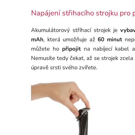
Napájení střihacího strojku pro 
Akumulátorový stříhací strojek je
vyba
mAh
, která umožňuje až
60 minut
nepř
můžete ho
připojit
na nabíjecí kabel
Nemusíte tedy čekat, až se strojek zcela
úpravě srsti svého zvířete.