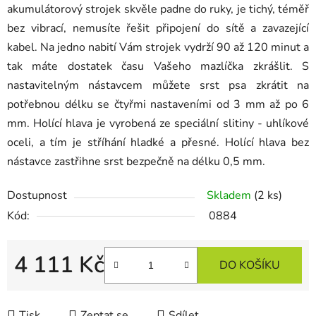
akumulátorový strojek skvěle padne do ruky, je tichý, téměř
bez vibrací, nemusíte řešit připojení do sítě a zavazející
kabel. Na jedno nabití Vám strojek vydrží 90 až 120 minut a
tak máte dostatek času Vašeho mazlíčka zkrášlit. S
nastavitelným nástavcem můžete srst psa zkrátit na
potřebnou délku se čtyřmi nastaveními od 3 mm až po 6
mm. Holící hlava je vyrobená ze speciální slitiny - uhlíkové
oceli, a tím je stříhání hladké a přesné. Holící hlava bez
nástavce zastřihne srst bezpečně na délku 0,5 mm.
Dostupnost
Skladem
(2 ks)
Kód:
0884
4 111 Kč
DO KOŠÍKU
Měrná cena:
Tisk
Zeptat se
Sdílet