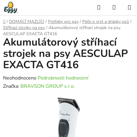
Přejít
Hledat
NÁKUP
na
KOŠÍK
obsah
Domů
/
DOMÁCÍ MAZLÍCI
/
Potřeby pro psy
/
Péče o srst a drápky psů
/
Stříhací strojky na psy
/
Akumulátorový stříhací strojek na psy
AESCULAP EXACTA GT416
Akumulátorový stříhací
strojek na psy AESCULAP
EXACTA GT416
Průměrné
Neohodnoceno
Podrobnosti hodnocení
hodnocení
Značka:
BRAVSON GROUP s.r.o.
produktu
je
0,0
z
5
hvězdiček.