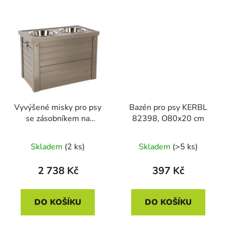
Vyvýšené misky pro psy
Bazén pro psy KERBL
se zásobníkem na
82398, O80x20 cm
granule KERBL 80529
EKO, 54x30x39,5 cm
Skladem
(2 ks)
Skladem
(>5 ks)
2 738 Kč
397 Kč
DO KOŠÍKU
DO KOŠÍKU