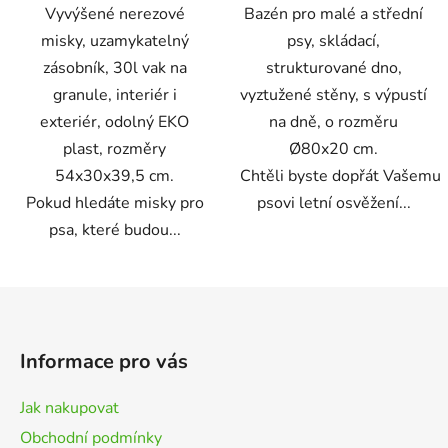
Vyvýšené nerezové
Bazén pro malé a střední
misky, uzamykatelný
psy, skládací,
zásobník, 30l vak na
strukturované dno,
granule, interiér i
vyztužené stěny, s výpustí
exteriér, odolný EKO
na dně, o rozměru
plast, rozměry
Ø80x20 cm.
54x30x39,5 cm.
Chtěli byste dopřát Vašemu
Pokud hledáte misky pro
psovi letní osvěžení...
psa, které budou...
Z
á
p
Informace pro vás
a
t
Jak nakupovat
í
Obchodní podmínky