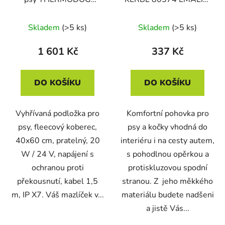
3523000 - topný
60x40x12 cm
koberec 40x60cm
Skladem
(>5 ks)
Skladem
(>5 ks)
1 601 Kč
337 Kč
DO KOŠÍKU
DO KOŠÍKU
Vyhřívaná podložka pro
Komfortní pohovka pro
psy, fleecový koberec,
psy a kočky vhodná do
40x60 cm, pratelný, 20
interiéru i na cesty autem,
W / 24 V, napájení s
s pohodlnou opěrkou a
ochranou proti
protiskluzovou spodní
překousnutí, kabel 1,5
stranou. Z jeho měkkého
m, IP X7. Váš mazlíček v...
materiálu budete nadšeni
a jistě Vás...