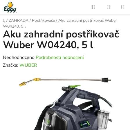
Přejít
Hledat
NÁKUP
na
KOŠÍK
obsah
Domů
/
ZAHRADA
/
Postřikovače
/
Aku zahradní postřikovač Wuber
W04240, 5 l
Aku zahradní postřikovač
Wuber W04240, 5 l
Průměrné
Neohodnoceno
Podrobnosti hodnocení
hodnocení
Značka:
WUBER
produktu
je
0,0
z
5
hvězdiček.