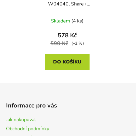
W04040, Share+
System Li-Ion, 20V, 4
Ah
Skladem
(4 ks)
578 Kč
590 Kč
(–2 %)
DO KOŠÍKU
Z
á
p
Informace pro vás
a
t
Jak nakupovat
í
Obchodní podmínky