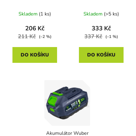
W04010, Share+
System Li-Ion, 20V, 2
System, 21 V
Ah
Skladem
(1 ks)
Skladem
(>5 ks)
206 Kč
333 Kč
211 Kč
337 Kč
(–2 %)
(–1 %)
DO KOŠÍKU
DO KOŠÍKU
Akumulátor Wuber