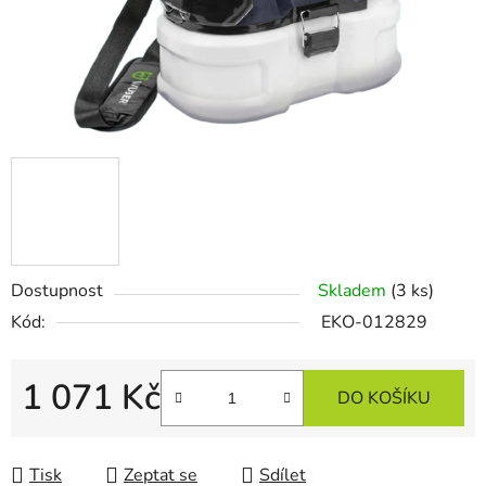
Dostupnost
Skladem
(3 ks)
Kód:
EKO-012829
1 071 Kč
DO KOŠÍKU
Měrná cena:
Tisk
Zeptat se
Sdílet