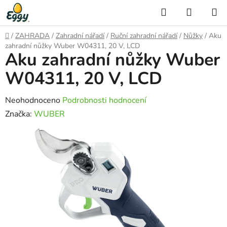
Přejít
Hledat
NÁKUP
na
KOŠÍK
obsah
Domů
/
ZAHRADA
/
Zahradní nářadí
/
Ruční zahradní nářadí
/
Nůžky
/
Aku
zahradní nůžky Wuber W04311, 20 V, LCD
Aku zahradní nůžky Wuber
W04311, 20 V, LCD
Průměrné
Neohodnoceno
Podrobnosti hodnocení
hodnocení
Značka:
WUBER
produktu
je
0,0
z
5
hvězdiček.