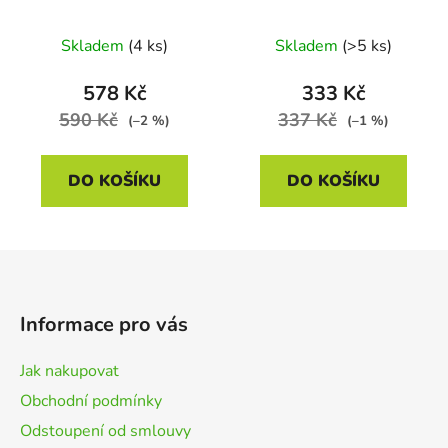
System Li-Ion, 20V, 4
System Li-Ion, 20V, 2
Ah
Ah
Skladem
(4 ks)
Skladem
(>5 ks)
578 Kč
333 Kč
590 Kč
337 Kč
(–2 %)
(–1 %)
DO KOŠÍKU
DO KOŠÍKU
Z
á
p
Informace pro vás
a
t
Jak nakupovat
í
Obchodní podmínky
Odstoupení od smlouvy