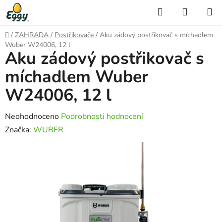
Přejít
Hledat
NÁKUP
na
KOŠÍK
obsah
Domů
/
ZAHRADA
/
Postřikovače
/
Aku zádový postřikovač s míchadlem
Wuber W24006, 12 l
Aku zádový postřikovač s
míchadlem Wuber
W24006, 12 l
Průměrné
Neohodnoceno
Podrobnosti hodnocení
hodnocení
Značka:
WUBER
produktu
je
0,0
z
5
hvězdiček.