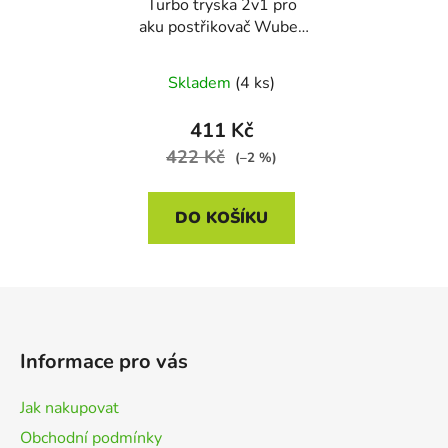
Turbo tryska 2v1 pro
aku postřikovač Wuber
W24003
Skladem
(4 ks)
411 Kč
422 Kč
(–2 %)
DO KOŠÍKU
Z
á
p
Informace pro vás
a
t
Jak nakupovat
í
Obchodní podmínky