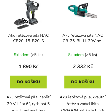
Aku řetězová pila NAC
Aku řetězová pila NAC
CB20-15-B20-S
CB-25-BL-LI-20V bez
baterie
Skladem
(>5 ks)
Skladem
(>5 ks)
1 890 Kč
2 332 Kč
DO KOŠÍKU
DO KOŠÍKU
Aku řetězová pila, napětí
Aku řetězová pila, kvalitní
20 V, lišta 6", rychlost 5
řetěz a vodící lišta
m/s, hmotnost bez
OREGON, délka lišty 25