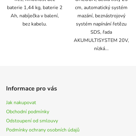
baterie 1,44 kg, baterie 2
cm, automatický systém
Ah, nabíječka v balení,
mazání, beznástrojový
bez kabelu.
systém napínání řetězu
SDS, řada
AKUMULTISYSTEM 20V,
nízká...
Z
á
p
Informace pro vás
a
t
Jak nakupovat
í
Obchodní podmínky
Odstoupení od smlouvy
Podmínky ochrany osobních údajů