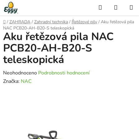
Přejít
Hledat
NÁKUP
na
KOŠÍK
obsah
Domů
/
ZAHRADA
/
Zahradní technika
/
Řetězové pily
/
Aku řetězová pila
NAC PCB20-AH-B20-S teleskopická
Aku řetězová pila NAC
PCB20-AH-B20-S
teleskopická
Průměrné
Neohodnoceno
Podrobnosti hodnocení
hodnocení
Značka:
NAC
produktu
je
0,0
z
5
hvězdiček.