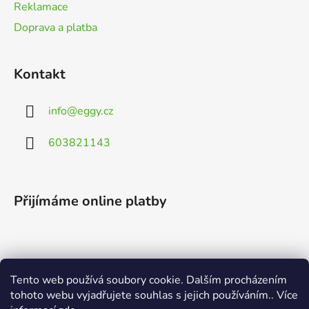
Reklamace
Doprava a platba
Kontakt
info
@
eggy.cz
603821143
Přijímáme online platby
Tento web používá soubory cookie. Dalším procházením
Vyhledávání
tohoto webu vyjadřujete souhlas s jejich používáním.. Více