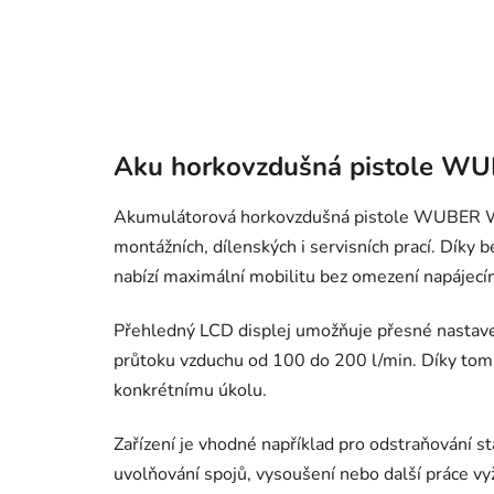
Aku horkovzdušná pistole W
Akumulátorová horkovzdušná pistole WUBER W0
montážních, dílenských i servisních prací. Dí
nabízí maximální mobilitu bez omezení napájec
Přehledný LCD displej umožňuje přesné nastaven
průtoku vzduchu od 100 do 200 l/min. Díky tomu
konkrétnímu úkolu.
Zařízení je vhodné například pro odstraňování st
uvolňování spojů, vysoušení nebo další práce vy