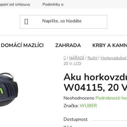
pení od smlouvy
Podmínky ochrany osobních údajů
Rekla
DOMÁCÍ MAZLÍCI
ZAHRADA
KRBY A KAM
Domů
/
NÁŘADÍ
/
Ruční
/
Horkovzdušné 
20 V, LCD
Aku horkovzd
W04115, 20 V
Průměrné
Neohodnoceno
Podrobnosti ho
hodnocení
Značka:
WUBER
produktu
Dostupnost
je