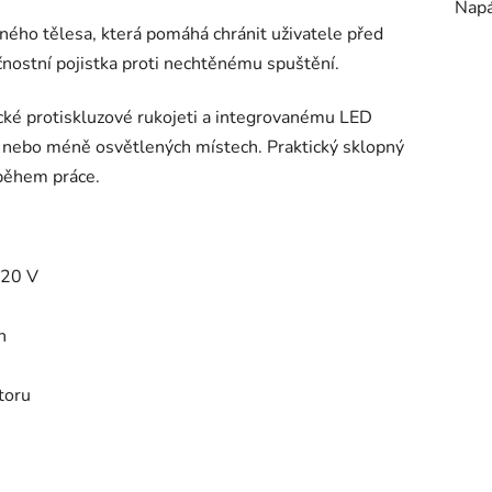
Napá
ného tělesa, která pomáhá chránit uživatele před
nostní pojistka proti nechtěnému spuštění.
cké protiskluzové rukojeti a integrovanému LED
ch nebo méně osvětlených místech. Praktický sklopný
během práce.
 20 V
n
toru