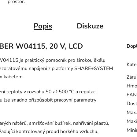
prostor.
Popis
Diskuze
UBER W04115, 20 V, LCD
Dopl
4115 je praktický pomocník pro širokou škálu
Kate
ky bezdrátovému napájení z platformy SHARE+SYSTEM
ím kabelem.
Záru
Hmo
í teploty v rozsahu 50 až 500 °C a regulaci
EAN
 lze snadno přizpůsobit pracovní parametry
Dost
Max.
Maxi
arých nátěrů, smršťování bužírek, nahřívání plastů,
Mini
žadující kontrolovaný proud horkého vzduchu.