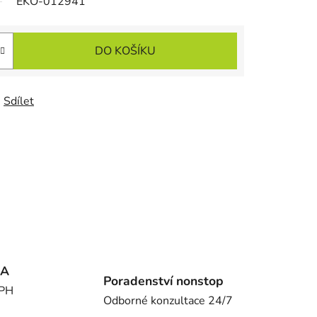
EKO-012941
DO KOŠÍKU
Sdílet
MA
Poradenství nonstop
DPH
Odborné konzultace 24/7