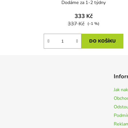
Dodáme za 1-2 týdny
333 Kč
337 Kč
(–1 %)
DO KOŠÍKU
Z
á
Infor
p
a
Jak na
t
Obchod
í
Odstou
Podmín
Rekla