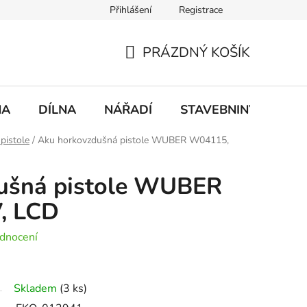
Přihlášení
Registrace
mace
Doprava a platba
PRÁZDNÝ KOŠÍK
NÁKUPNÍ
KOŠÍK
NA
DÍLNA
NÁŘADÍ
STAVEBNINY
DO
pistole
/
Aku horkovzdušná pistole WUBER W04115,
ušná pistole WUBER
, LCD
dnocení
Skladem
(3 ks)