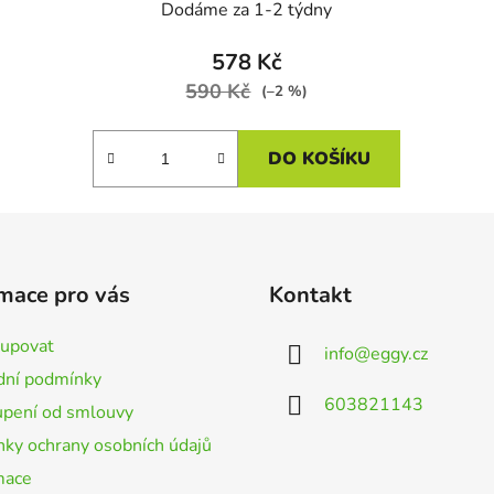
Dodáme za 1-2 týdny
578 Kč
590 Kč
(–2 %)
DO KOŠÍKU
mace pro vás
Kontakt
kupovat
info
@
eggy.cz
ní podmínky
603821143
pení od smlouvy
ky ochrany osobních údajů
mace