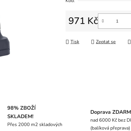
Kód:
0,0
z
5
971 Kč
hvězdiček.
Měrná cena:
Tisk
Zeptat se
98% ZBOŽÍ
Doprava ZDAR
SKLADEM!
nad 6000 Kč bez 
Přes 2000 m2 skladových
(balíková přeprava)