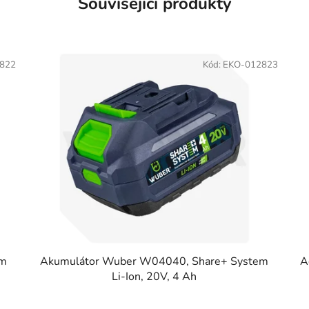
Související produkty
822
Kód:
EKO-012823
em
Akumulátor Wuber W04040, Share+ System
A
Li-Ion, 20V, 4 Ah