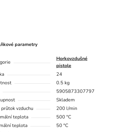
ňkové parametry
Horkovzdušné
gorie
pistole
ka
24
tnost
0.5 kg
5905873307797
upnost
Skladem
 průtok vzduchu
200 l/min
mální teplota
500 °C
mální teplota
50 °C