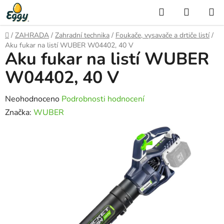
Přejít
Hledat
NÁKUP
na
KOŠÍK
obsah
Domů
/
ZAHRADA
/
Zahradní technika
/
Foukače, vysavače a drtiče listí
/
Aku fukar na listí WUBER W04402, 40 V
Aku fukar na listí WUBER
W04402, 40 V
Průměrné
Neohodnoceno
Podrobnosti hodnocení
hodnocení
Značka:
WUBER
produktu
je
0,0
z
5
hvězdiček.