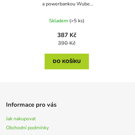
a powerbankou Wuber
W04100, 20V, USB-C
Skladem
(>5 ks)
387 Kč
390 Kč
DO KOŠÍKU
Z
á
p
Informace pro vás
a
t
Jak nakupovat
í
Obchodní podmínky