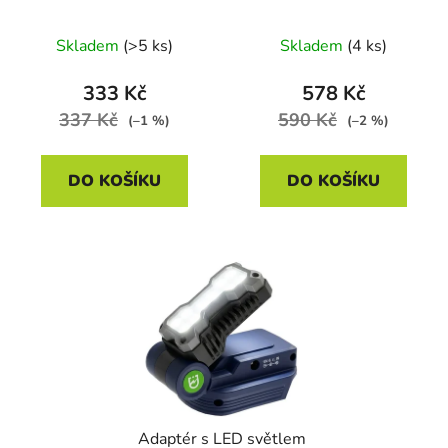
System Li-Ion, 20V, 2
System Li-Ion, 20V, 4
Ah
Ah
Skladem
(>5 ks)
Skladem
(4 ks)
333 Kč
578 Kč
337 Kč
590 Kč
(–1 %)
(–2 %)
DO KOŠÍKU
DO KOŠÍKU
Adaptér s LED světlem