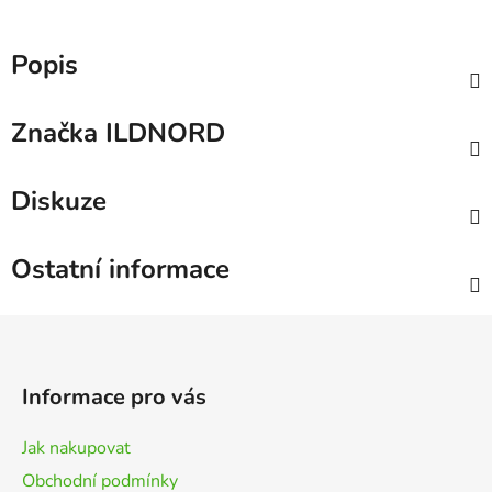
Popis
Značka
ILDNORD
Diskuze
Ostatní informace
Z
á
p
Informace pro vás
a
t
Jak nakupovat
í
Obchodní podmínky