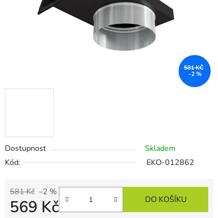
581 KČ
–2 %
Dostupnost
Skladem
Kód:
EKO-012862
581 Kč
–2 %
DO KOŠÍKU
569 Kč