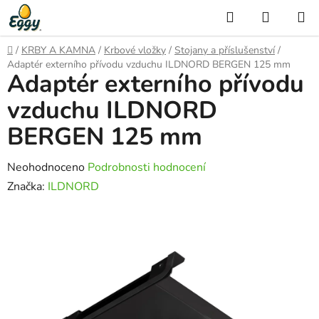
Přejít
Hledat
NÁKUP
na
KOŠÍK
obsah
Domů
/
KRBY A KAMNA
/
Krbové vložky
/
Stojany a příslušenství
/
Adaptér externího přívodu vzduchu ILDNORD BERGEN 125 mm
Adaptér externího přívodu
vzduchu ILDNORD
BERGEN 125 mm
Průměrné
Neohodnoceno
Podrobnosti hodnocení
hodnocení
Značka:
ILDNORD
produktu
je
0,0
z
5
hvězdiček.